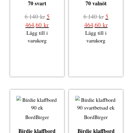
70 svart
70 valnöt
Det
Det
6 140
kr
5
6 140
kr
5
ursprungliga
ursprungli
Det
Det
464,60
kr
464,60
kr
priset
priset
nuvarande
nuvarande
Lägg till i
Lägg till i
var:
var:
priset
priset
varukorg
varukorg
6
6
är:
är:
140 kr.
140 kr.
5
5
464,60 kr.
464,60 kr.
BordBirger
BordBirger
Birdie klaffbord
Birdie klaffbord