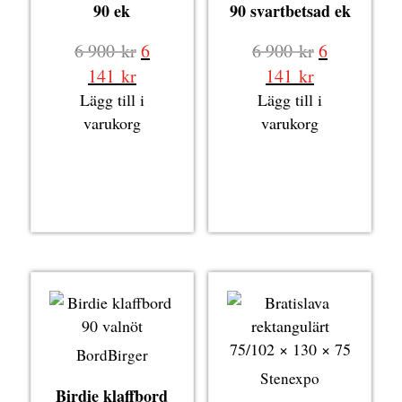
90 ek
90 svartbetsad ek
Det
Det
6 900
kr
6
6 900
kr
6
ursprungliga
ursprungli
Det
Det
141
kr
141
kr
priset
priset
nuvarande
nuvarande
Lägg till i
Lägg till i
var:
var:
priset
priset
varukorg
varukorg
6
6
är:
är:
900 kr.
900 kr.
6
6
141 kr.
141 kr.
BordBirger
Stenexpo
Birdie klaffbord