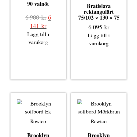
90 valnöt
Bratislava
rektangulärt
Det
6 900
kr
6
75/102 × 130 × 75
ursprungliga
Det
141
kr
6 095
kr
priset
nuvarande
Lägg till i
Lägg till i
var:
priset
varukorg
varukorg
6
är:
900 kr.
6
141 kr.
Rowico
Rowico
Brooklyn
Brooklyn