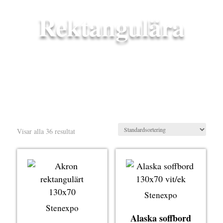
Rektangulära
Visar alla 36 resultat
Stenexpo
Stenexpo
Alaska soffbord