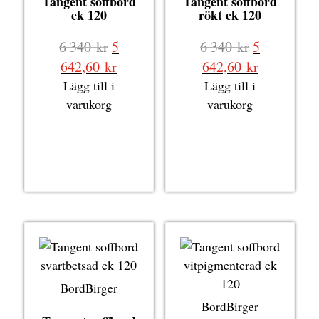
Tangent soffbord
Tangent soffbord
ek 120
rökt ek 120
Det
Det
6 340
kr
5
6 340
kr
5
ursprungliga
ursprungli
Det
Det
642,60
kr
642,60
kr
priset
priset
nuvarande
nuvarande
Lägg till i
Lägg till i
var:
var:
priset
priset
varukorg
varukorg
6
6
är:
är:
340 kr.
340 kr.
5
5
642,60 kr.
642,60 kr.
BordBirger
BordBirger