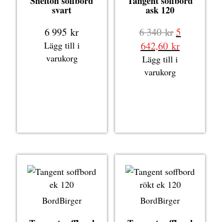
Shelton soffbord
Tangent soffbord
svart
ask 120
Det
6 995
kr
6 340
kr
5
ursprungli
Det
Lägg till i
642,60
kr
priset
nuvarande
varukorg
Lägg till i
var:
priset
varukorg
6
är:
340 kr.
5
642,60 kr.
BordBirger
BordBirger