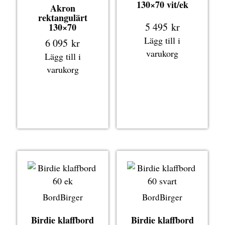
130×70 vit/ek
Akron
rektangulärt
5 495
kr
130×70
Lägg till i
6 095
kr
varukorg
Lägg till i
varukorg
BordBirger
BordBirger
Birdie klaffbord
Birdie klaffbord