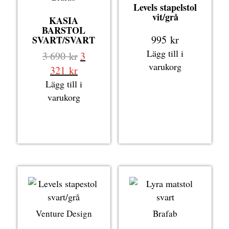
Levels stapelstol
vit/grå
KASIA
BARSTOL
995
kr
SVART/SVART
Lägg till i
Det
3 690
kr
3
varukorg
ursprungliga
Det
321
kr
priset
nuvarande
Lägg till i
var:
priset
varukorg
3
är:
690 kr.
3
321 kr.
Venture Design
Brafab