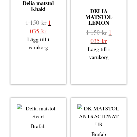
Delia matstol
Khaki
DELIA
MATSTOL
Det
1 150
kr
1
LEMON
ursprungliga
Det
035
kr
Det
1 150
kr
1
priset
nuvarande
Lägg till i
ursprungli
Det
035
kr
var:
priset
varukorg
priset
nuvarande
Lägg till i
1
är:
var:
priset
varukorg
150 kr.
1
1
är:
035 kr.
150 kr.
1
035 kr.
Brafab
Brafab