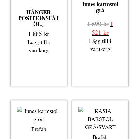
Innes karmstol
grå
HÅNGER
POSITIONSFÅT
Det
1 690
kr
1
ÖLJ
ursprungli
Det
521
kr
1 885
kr
priset
nuvarande
Lägg till i
Lägg till i
var:
priset
varukorg
varukorg
1
är:
690 kr.
1
521 kr.
Brafab
Brafab