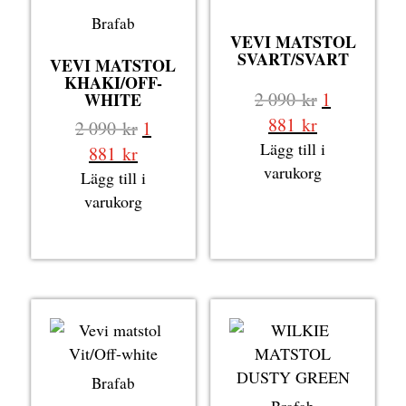
Brafab
VEVI MATSTOL
SVART/SVART
VEVI MATSTOL
KHAKI/OFF-
Det
2 090
kr
1
WHITE
ursprungli
Det
881
kr
Det
2 090
kr
1
priset
nuvarande
Lägg till i
ursprungliga
Det
881
kr
var:
priset
varukorg
priset
nuvarande
Lägg till i
2
är:
var:
priset
varukorg
090 kr.
1
2
är:
881 kr.
090 kr.
1
881 kr.
Brafab