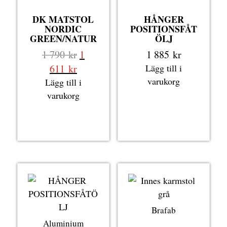
DK MATSTOL
HÅNGER
NORDIC
POSITIONSFÅT
GREEN/NATUR
ÖLJ
Det
1 790
kr
1
1 885
kr
ursprungliga
Det
611
kr
Lägg till i
priset
nuvarande
varukorg
Lägg till i
var:
priset
varukorg
1
är:
790 kr.
1
611 kr.
Brafab
Aluminium