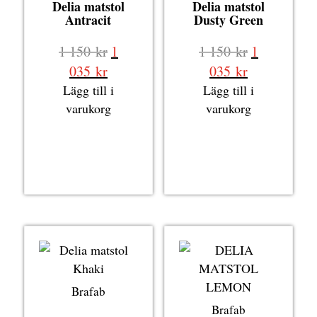
Delia matstol
Delia matstol
Antracit
Dusty Green
Det
Det
1 150
kr
1
1 150
kr
1
ursprungliga
ursprungli
Det
Det
035
kr
035
kr
priset
priset
nuvarande
nuvarande
Lägg till i
Lägg till i
var:
var:
priset
priset
varukorg
varukorg
1
1
är:
är:
150 kr.
150 kr.
1
1
035 kr.
035 kr.
Brafab
Brafab