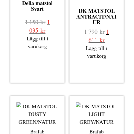
Delia matstol
Svart
DK MATSTOL
ANTRACIT/NAT
Det
1 150
kr
1
UR
ursprungliga
Det
035
kr
Det
1 790
kr
1
priset
nuvarande
Lägg till i
ursprungli
Det
611
kr
var:
priset
varukorg
priset
nuvarande
Lägg till i
1
är:
var:
priset
varukorg
150 kr.
1
1
är:
035 kr.
790 kr.
1
611 kr.
Brafab
Brafab