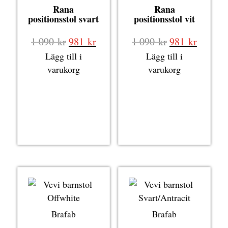
Rana
Rana
positionsstol svart
positionsstol vit
Det
Det
Det
Det
1 090
kr
981
kr
1 090
kr
981
kr
ursprungliga
nuvarande
ursprungliga
nuvara
Lägg till i
Lägg till i
priset
priset
priset
priset
varukorg
varukorg
var:
är:
var:
är:
1
981 kr.
1
981 kr.
090 kr.
090 kr.
Brafab
Brafab