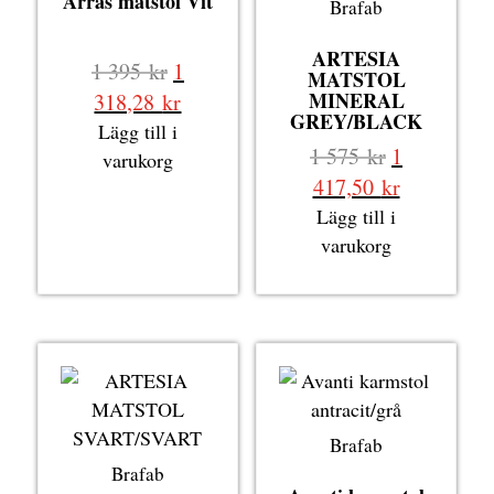
Arras matstol Vit
Brafab
ARTESIA
Det
1 395
kr
1
MATSTOL
ursprungliga
Det
MINERAL
318,28
kr
GREY/BLACK
priset
nuvarande
Lägg till i
Det
var:
1 575
kr
1
priset
varukorg
ursprungli
1
Det
är:
417,50
kr
priset
395 kr.
nuvarande
1
Lägg till i
var:
priset
318,28 kr.
varukorg
1
är:
575 kr.
1
417,50 kr.
Brafab
Brafab