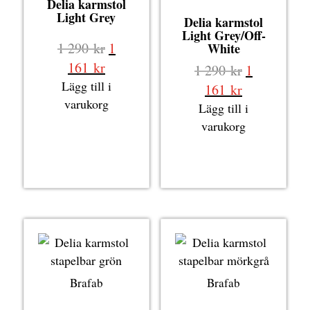
Delia karmstol
Light Grey
Delia karmstol
Light Grey/Off-
Det
1 290
kr
1
White
ursprungliga
Det
161
kr
Det
1 290
kr
1
priset
nuvarande
Lägg till i
ursprungli
Det
161
kr
var:
priset
varukorg
priset
nuvarande
Lägg till i
1
är:
var:
priset
varukorg
290 kr.
1
1
är:
161 kr.
290 kr.
1
161 kr.
Brafab
Brafab