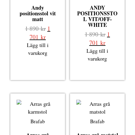
Andy
ANDY
positionsstol vit
POSITIONSSTO
matt
L VIT/OFF-
WHITE
Det
1 890
kr
1
Det
1 890
kr
1
ursprungliga
Det
701
kr
ursprungli
Det
701
kr
priset
nuvarande
Lägg till i
priset
nuvarande
Lägg till i
var:
priset
varukorg
var:
priset
varukorg
1
är:
1
är:
890 kr.
1
890 kr.
1
701 kr.
701 kr.
Brafab
Brafab