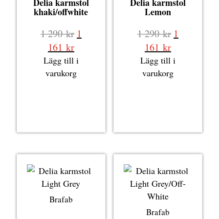
Delia karmstol
Delia karmstol
khaki/offwhite
Lemon
Det
Det
1 290
kr
1
1 290
kr
1
ursprungliga
ursprungli
Det
Det
161
kr
161
kr
priset
priset
nuvarande
nuvarande
Lägg till i
Lägg till i
var:
var:
priset
priset
varukorg
varukorg
1
1
är:
är:
290 kr.
290 kr.
1
1
161 kr.
161 kr.
Brafab
Brafab