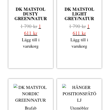
DK MATSTOL
DK MATSTOL
DUSTY
LIGHT
GREEN/NATUR
GREY/NATUR
Det
Det
1 790
kr
1
1 790
kr
1
ursprungliga
ursprungli
Det
Det
611
kr
611
kr
priset
priset
nuvarande
nuvarande
Lägg till i
Lägg till i
var:
var:
priset
priset
varukorg
varukorg
1
1
är:
är:
790 kr.
790 kr.
1
1
611 kr.
611 kr.
Brafab
Utemöbler