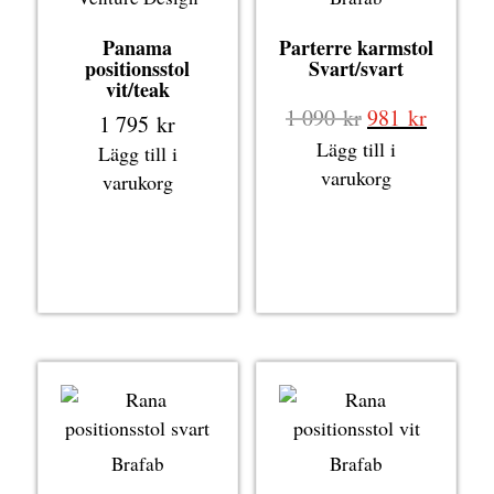
Panama
Parterre karmstol
positionsstol
Svart/svart
vit/teak
Det
Det
1 090
kr
981
kr
1 795
kr
ursprungliga
nuvara
Lägg till i
Lägg till i
priset
priset
varukorg
varukorg
var:
är:
1
981 kr.
090 kr.
Brafab
Brafab