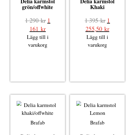
Delia karmstol
Delia karmstol
grön/offwhite
Khaki
Det
Det
1 290
kr
1
1 395
kr
1
ursprungliga
ursprungli
Det
Det
161
kr
255,50
kr
priset
priset
nuvarande
nuvarande
Lägg till i
Lägg till i
var:
var:
priset
priset
varukorg
varukorg
1
1
är:
är:
290 kr.
395 kr.
1
1
161 kr.
255,50 kr.
Brafab
Brafab