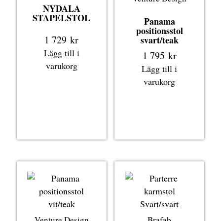
NYDALA
STAPELSTOL
Panama
positionsstol
1 729
kr
svart/teak
Lägg till i
1 795
kr
varukorg
Lägg till i
varukorg
Venture Design
Brafab