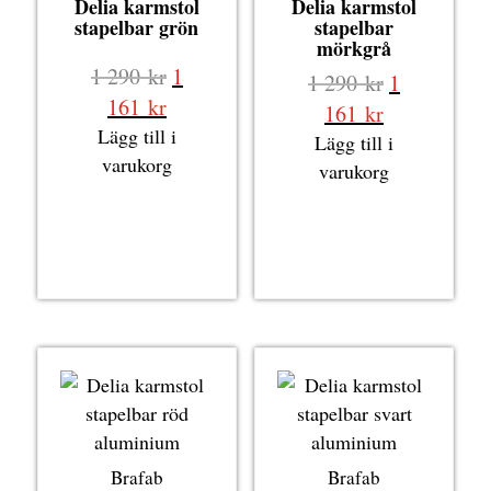
Delia karmstol
Delia karmstol
stapelbar grön
stapelbar
mörkgrå
Det
1 290
kr
1
Det
1 290
kr
1
ursprungliga
Det
161
kr
ursprungli
Det
161
kr
priset
nuvarande
Lägg till i
priset
nuvarande
Lägg till i
var:
priset
varukorg
var:
priset
varukorg
1
är:
1
är:
290 kr.
1
290 kr.
1
161 kr.
161 kr.
Brafab
Brafab