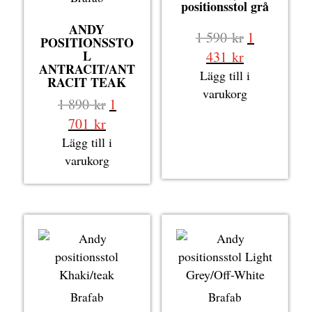
positionsstol grå
ANDY
Det
1 590
kr
1
POSITIONSSTO
ursprungli
L
Det
431
kr
ANTRACIT/ANT
priset
nuvarande
Lägg till i
RACIT TEAK
var:
priset
varukorg
Det
1 890
kr
1
1
är:
ursprungliga
Det
701
kr
590 kr.
1
priset
nuvarande
Lägg till i
431 kr.
var:
priset
varukorg
1
är:
890 kr.
1
701 kr.
Brafab
Brafab