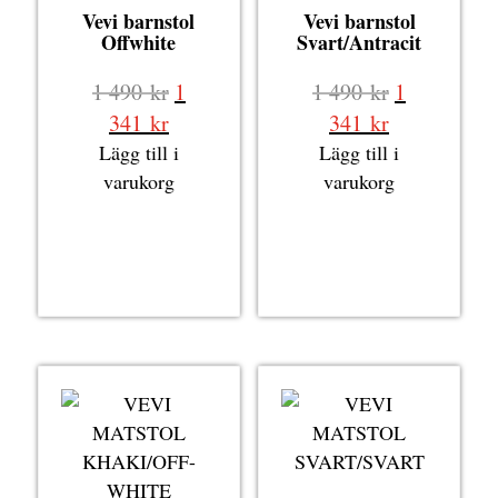
Vevi barnstol
Vevi barnstol
Offwhite
Svart/Antracit
Det
Det
1 490
kr
1
1 490
kr
1
ursprungliga
ursprungli
Det
Det
341
kr
341
kr
priset
priset
nuvarande
nuvarande
Lägg till i
Lägg till i
var:
var:
priset
priset
varukorg
varukorg
1
1
är:
är:
490 kr.
490 kr.
1
1
341 kr.
341 kr.