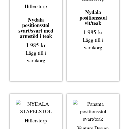
Hillerstorp
Nydala
positionsstol
Nydala
vit/teak
positionsstol
svart/svart med
1 985
kr
armstöd i teak
Lägg till i
1 985
kr
varukorg
Lägg till i
varukorg
Hillerstorp
Venture Design