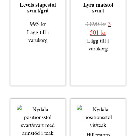
Levels stapestol
Lyra matstol
svart/grå
svart
Det
995
kr
3 890
kr
3
ursprungli
Det
Lägg till i
501
kr
priset
nuvarande
varukorg
Lägg till i
var:
priset
varukorg
3
är:
890 kr.
3
501 kr.
Hillerstorp