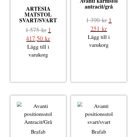
Avanti karmstol
antracit/grå
ARTESIA
MATSTOL
Det
1 390
kr
1
SVART/SVART
ursprungli
Det
251
kr
Det
1 575
kr
1
priset
nuvarande
Lägg till i
ursprungliga
Det
417,50
kr
var:
priset
varukorg
priset
nuvarande
Lägg till i
1
är:
var:
priset
varukorg
390 kr.
1
1
är:
251 kr.
575 kr.
1
417,50 kr.
Brafab
Brafab