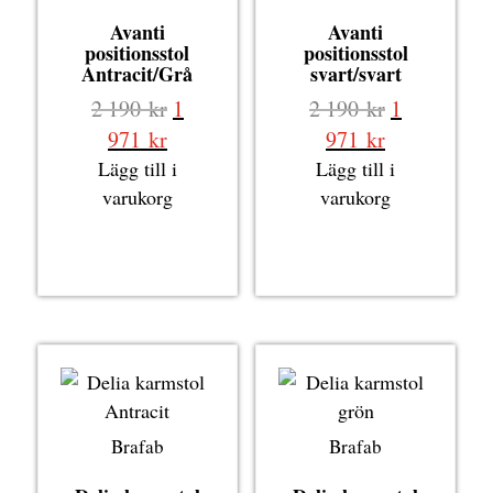
Avanti
Avanti
positionsstol
positionsstol
Antracit/Grå
svart/svart
Det
Det
2 190
kr
1
2 190
kr
1
ursprungliga
ursprungli
Det
Det
971
kr
971
kr
priset
priset
nuvarande
nuvarande
Lägg till i
Lägg till i
var:
var:
priset
priset
varukorg
varukorg
2
2
är:
är:
190 kr.
190 kr.
1
1
971 kr.
971 kr.
Brafab
Brafab