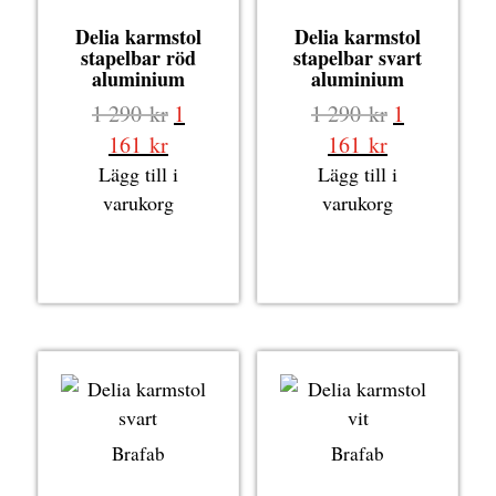
Delia karmstol
Delia karmstol
stapelbar röd
stapelbar svart
aluminium
aluminium
Det
Det
1 290
kr
1
1 290
kr
1
ursprungliga
ursprungli
Det
Det
161
kr
161
kr
priset
priset
nuvarande
nuvarande
Lägg till i
Lägg till i
var:
var:
priset
priset
varukorg
varukorg
1
1
är:
är:
290 kr.
290 kr.
1
1
161 kr.
161 kr.
Brafab
Brafab