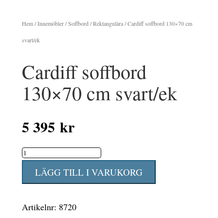
Hem
/
Innemöbler
/
Soffbord
/
Rektangulära
/ Cardiff soffbord 130×70 cm
svart/ek
Cardiff soffbord
130×70 cm svart/ek
5 395
kr
Cardiff
soffbord
LÄGG TILL I VARUKORG
130x70
cm
Artikelnr:
8720
svart/ek