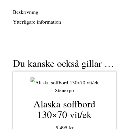
mängd
Beskrivning
Ytterligare information
Du kanske också gillar …
Stenexpo
Alaska soffbord
130×70 vit/ek
5 495
kr