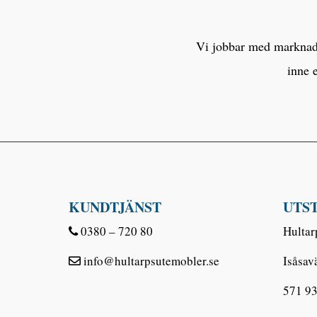
Vi jobbar med marknaden
inne 
KUNDTJÄNST
UTS
0380 – 720 80
Hultar
info@hultarpsutemobler.se
Isåsav
571 93