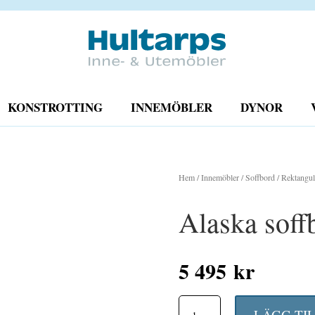
KONSTROTTING
INNEMÖBLER
DYNOR
Hem
/
Innemöbler
/
Soffbord
/
Rektangul
Alaska soff
5 495
kr
Alaska
LÄGG TI