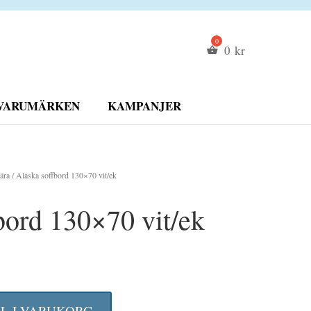
0
kr
VARUMÄRKEN
KAMPANJER
ära
/ Alaska soffbord 130×70 vit/ek
bord 130×70 vit/ek
LL I VARUKORG