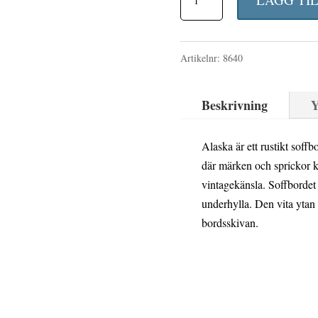
soffbord
130x70
Artikelnr:
8640
vit/ek
mängd
Beskrivning
Y
Alaska är ett rustikt soffb
där märken och sprickor k
vintagekänsla. Soffbordet
underhylla. Den vita ytan 
bordsskivan.