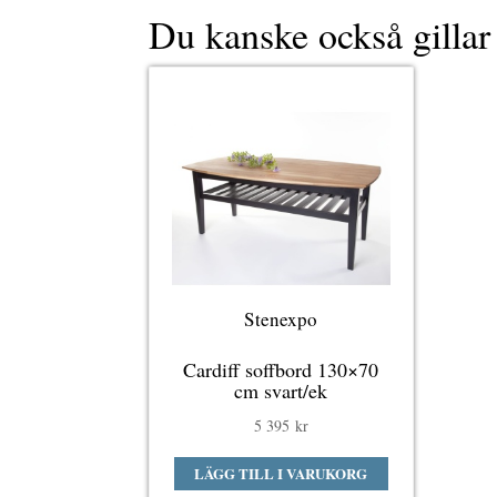
Du kanske också gilla
Stenexpo
Cardiff soffbord 130×70
cm svart/ek
5 395
kr
LÄGG TILL I VARUKORG