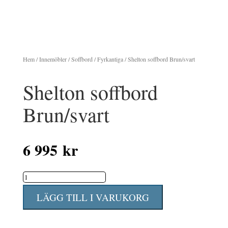
Hem
/
Innemöbler
/
Soffbord
/
Fyrkantiga
/ Shelton soffbord Brun/svart
Shelton soffbord
Brun/svart
6 995
kr
Shelton
soffbord
LÄGG TILL I VARUKORG
Brun/svart
mängd