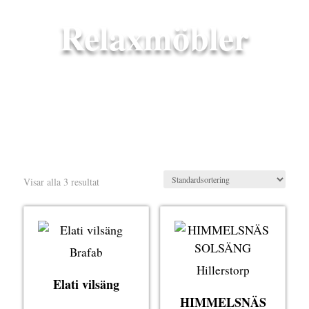
Relaxmöbler
Visar alla 3 resultat
Brafab
Hillerstorp
Elati vilsäng
HIMMELSNÄS