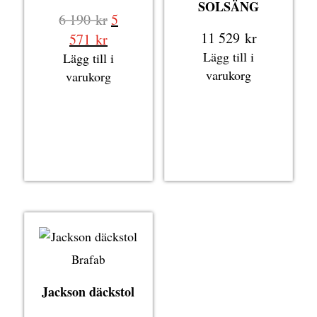
SOLSÄNG
Det
6 190
kr
5
ursprungliga
11 529
kr
Det
571
kr
priset
nuvarande
Lägg till i
Lägg till i
var:
priset
varukorg
varukorg
6
är:
190 kr.
5
571 kr.
Brafab
Jackson däckstol