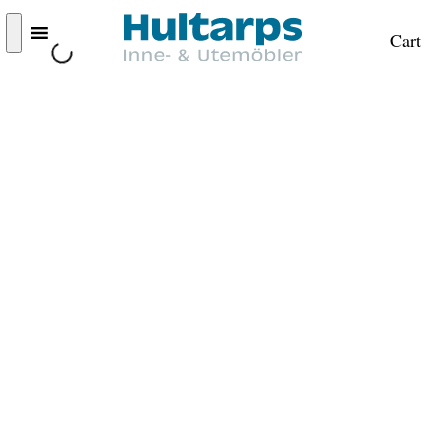
Cart
BRAFAB
10%