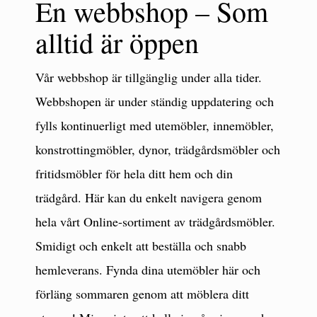
En webbshop – Som
köpa till.
Lör-sön: 10-15
Varmt välkommen☀️
Mån-fre: 10-18
NU: 12.995:-
uppladdningsbar med en USB-C
Lör-sön: 10-15
Lör-sön: 10-15
Vi har öppet som vanligt hela
Mån-fre: 10-18
Lör-sön: 10-15
sladd som medföljer🤩
Gäller endast på grupper där det
14
1
alltid är öppen
sommaren!☀️
55
0
Nationaldagen🇸🇪: 10-15
80
2
Bild 3: Barcelona soffgrupp i
Detta firar vi med 50% rabatt på
står ”Utvald” på.
82
0
Ps. Gruppen under paviljongen
Söndag: 10-15
aluminium inkl. bord
denna lampa! (Gäller så långt
23
1
är nedsatt ifrån 41.965:- till
NU: 12.550:-
lagret räcker)
38
0
Vår webbshop är tillgänglig under alla tider.
19.995:-❗️
Varmt välkommen!☀️
Varmt välkommna!🤗
Mån-fre: 10-18
28
0
Webbshopen är under ständig uppdatering och
Öppet alla dagar!
Lör-sön: 10-15
fylls kontinuerligt med utemöbler, innemöbler,
21
0
71
3
konstrottingmöbler, dynor, trädgårdsmöbler och
fritidsmöbler för hela ditt hem och din
trädgård. Här kan du enkelt navigera genom
hela vårt Online-sortiment av trädgårdsmöbler.
Smidigt och enkelt att beställa och snabb
hemleverans. Fynda dina utemöbler här och
förläng sommaren genom att möblera ditt