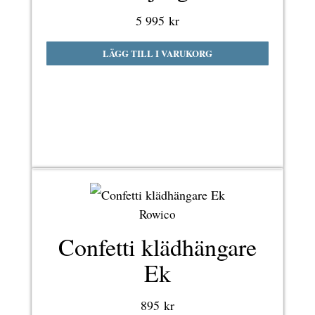
5 995
kr
LÄGG TILL I VARUKORG
Rowico
Confetti klädhängare
Ek
895
kr