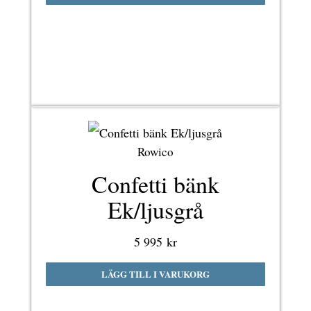
Rowico
Confetti bänk
Ek/ljusgrå
5 995
kr
LÄGG TILL I VARUKORG