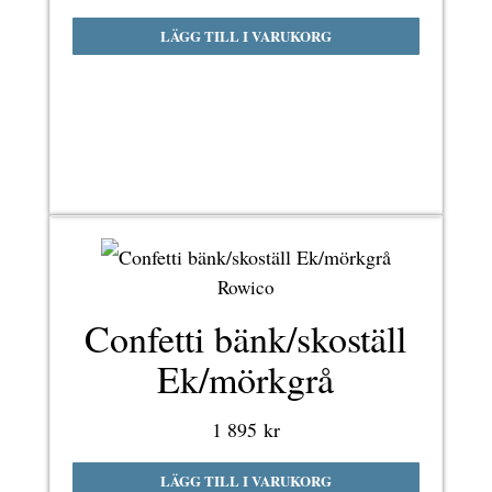
LÄGG TILL I VARUKORG
Rowico
Confetti bänk/skoställ
Ek/mörkgrå
1 895
kr
LÄGG TILL I VARUKORG