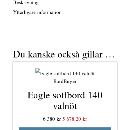
Beskrivning
Ytterligare information
Du kanske också gillar …
BordBirger
Eagle soffbord 140
valnöt
Det
Det
6 380
kr
5 678,20
kr
ursprungliga
nuvarande