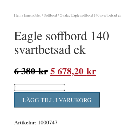
Hem
/
Innemöbler
/
Soffbord
/
Ovala
/ Eagle soffbord 140 svartbetsad ek
Eagle soffbord 140
svartbetsad ek
Det
Det
6 380
kr
5 678,20
kr
ursprungliga
nuvarande
Eagle
priset
priset
soffbord
var:
är:
LÄGG TILL I VARUKORG
140
6
5
svartbetsad
380 kr.
678,20 kr.
Artikelnr:
1000747
ek
mängd