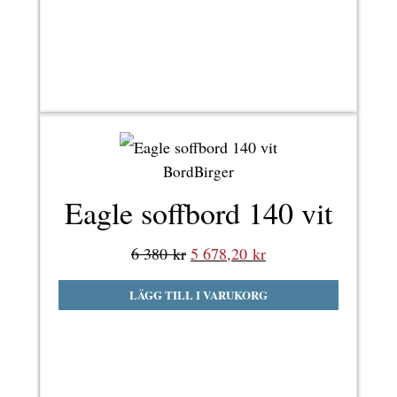
6
5
380 kr.
678,20 kr.
BordBirger
Eagle soffbord 140 vit
Det
Det
6 380
kr
5 678,20
kr
ursprungliga
nuvarande
LÄGG TILL I VARUKORG
priset
priset
var:
är:
6
5