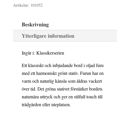
Artikelnr:
101052
-
Oljad
Beskrivning
furu
Ytterligare information
med
grönt
Ingår i: Klassikerserien
stativ
Ett klassiskt och inbjudande bord i oljad furu
mängd
med ett harmoniskt grönt stativ. Furun har en
varm och naturlig känsla som åldras vackert
över tid. Det gröna stativet förstärker bordets
naturnära uttryck och ger en stilfull touch till
trädgården eller uteplatsen.