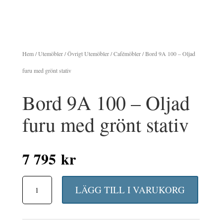
Hem
/
Utemöbler
/
Övrigt Utemöbler
/
Cafémöbler
/ Bord 9A 100 – Oljad
furu med grönt stativ
Bord 9A 100 – Oljad
furu med grönt stativ
7 795
kr
Bord
LÄGG TILL I VARUKORG
9A
100