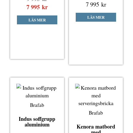
7 995
kr
ursprungliga
7 995
kr
Det
priset
nuvarande
LÄS MER
LÄS MER
var:
priset
9
är:
995 kr.
7
995 kr.
Brafab
Brafab
Indus soffgrupp
aluminium
Kenora matbord
med