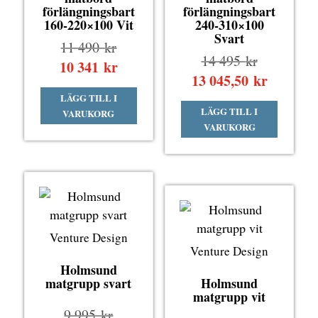
förlängningsbart
förlängningsbart
160-220×100 Vit
240-310×100
Svart
Det
11 490
kr
Det
14 495
kr
ursprungliga
10 341
kr
Det
ursprungli
13 045,50
kr
Det
priset
nuvarande
priset
nuvaran
LÄGG TILL I
var:
priset
LÄGG TILL I
var:
VARUKORG
priset
11
är:
VARUKORG
14
är:
490 kr.
10
495 kr.
13
341 kr.
045,50 k
Venture Design
Venture Design
Holmsund
matgrupp svart
Holmsund
matgrupp vit
Det
9 995
kr