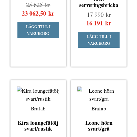
Det
25 625
kr
serveringsbricka
ursprungliga
23 062,50
kr
Det
Det
17 990
kr
priset
nuvarande
ursprungli
16 191
kr
Det
LÄGG TILL I
var:
priset
priset
nuvarande
VARUKORG
25
är:
LÄGG TILL I
var:
priset
VARUKORG
625 kr.
23
17
är:
062,50 kr.
990 kr.
16
191 kr.
Brafab
Brafab
Kira loungefåtölj
Leone hörn
svart/rustik
svart/grå