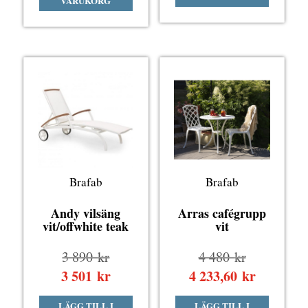
VARUKORG
3
är:
1
är:
890 kr.
3
890 kr.
1
501 kr.
701 kr.
Brafab
Brafab
Andy vilsäng
Arras cafégrupp
vit/offwhite teak
vit
Det
Det
3 890
kr
4 480
kr
ursprungliga
ursprungli
3 501
kr
Det
4 233,60
kr
Det
priset
priset
nuvarande
nuvarand
LÄGG TILL I
LÄGG TILL I