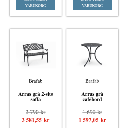
var:
var:
priset
priset
VARUKORG
VARUKORG
3
4
är:
är:
890 kr.
480 kr.
3
4
501 kr.
233,60 kr
Brafab
Brafab
Arras grå 2-sits
Arras grå
soffa
cafébord
Det
Det
3 790
kr
1 690
kr
ursprungliga
ursprungli
3 581,55
kr
Det
1 597,05
kr
Det
priset
priset
nuvarande
nuvarand