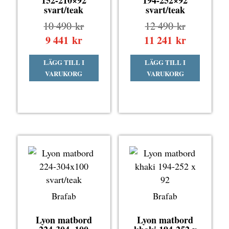
svart/teak
svart/teak
Det
Det
10 490
kr
12 490
kr
ursprungliga
ursprungli
9 441
kr
Det
11 241
kr
Det
priset
priset
nuvarande
nuvarande
LÄGG TILL I
LÄGG TILL I
var:
var:
priset
priset
VARUKORG
VARUKORG
10
12
är:
är:
490 kr.
490 kr.
9
11
441 kr.
241 kr.
Brafab
Brafab
Lyon matbord
Lyon matbord