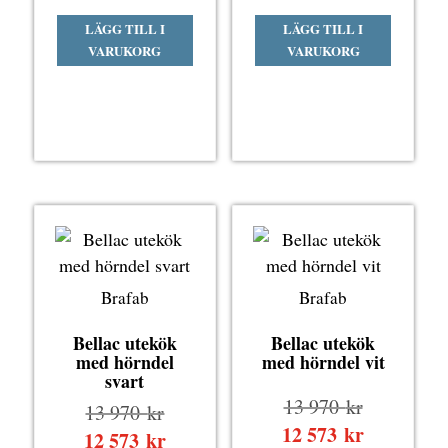
priset
priset
nuvarande
nuvarande
LÄGG TILL I
LÄGG TILL I
var:
var:
priset
priset
VARUKORG
VARUKORG
4
4
är:
är:
290 kr.
290 kr.
3
3
861 kr.
861 kr.
Brafab
Brafab
Bellac utekök
Bellac utekök
med hörndel
med hörndel vit
svart
Det
13 970
kr
Det
13 970
kr
ursprungli
12 573
kr
Det
ursprungliga
12 573
kr
Det