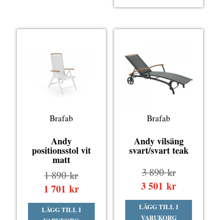
890 kr.
1
701 kr.
Brafab
Brafab
Andy
Andy vilsäng
positionsstol vit
svart/svart teak
matt
Det
3 890
kr
Det
1 890
kr
ursprungli
3 501
kr
Det
ursprungliga
1 701
kr
Det
priset
nuvarande
priset
nuvarande
LÄGG TILL I
var:
priset
LÄGG TILL I
var:
priset
VARUKORG