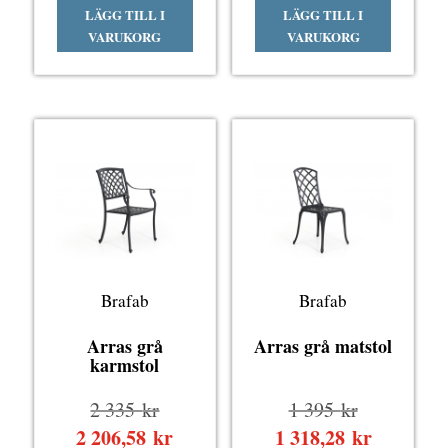
LÄGG TILL I
LÄGG TILL I
var:
var:
priset
priset
VARUKORG
VARUKORG
3
1
är:
är:
790 kr.
690 kr.
3
1
581,55 kr.
597,05 kr
Brafab
Brafab
Arras grå
Arras grå matstol
karmstol
Det
Det
2 335
kr
1 395
kr
ursprungliga
ursprungli
2 206,58
kr
Det
1 318,28
kr
Det