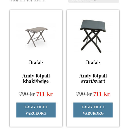
Brafab
Brafab
Andy fotpall
Andy fotpall
khaki/beige
svart/svart
Det
711
kr
Det
Det
711
kr
Det
790
kr
790
kr
ursprungliga
nuvarande
ursprungliga
nuvaran
LÄGG TILL I
LÄGG TILL I
priset
priset
priset
priset
VARUKORG
VARUKORG
var:
är:
var:
är:
790 kr.
711 kr.
790 kr.
711 kr.