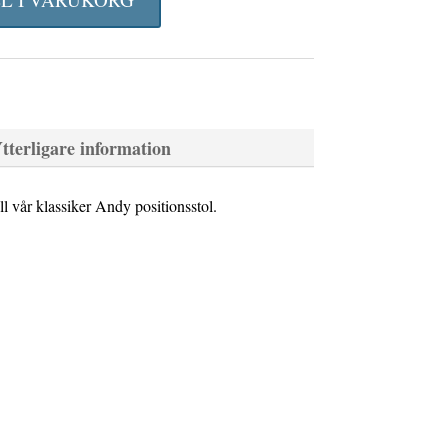
riset
r:
11 kr.
tterligare information
ill vår klassiker Andy positionsstol.