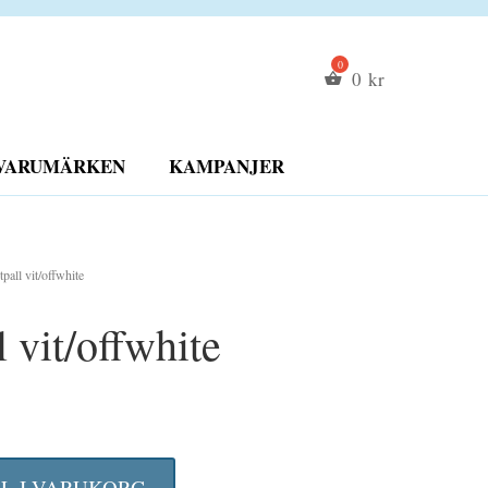
0
kr
VARUMÄRKEN
KAMPANJER
pall vit/offwhite
 vit/offwhite
et
gliga
uvarande
LL I VARUKORG