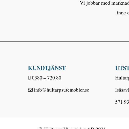
Vi jobbar med marknaden
inne 
KUNDTJÄNST
UTS
0380 – 720 80
Hultar
info@hultarpsutemobler.se
Isåsav
571 93