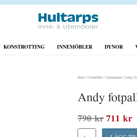
KONSTROTTING
INNEMÖBLER
DYNOR
Hem
/
Utemöbler
/
Aluminium
/ Andy fot
Andy fotpall
Det
D
790
kr
711
kr
ursprun
n
Andy
LÄGG TI