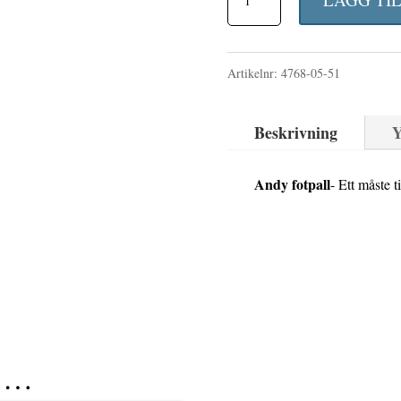
priset
p
fotpall
var:
ä
vit/offwhite
790 kr.
7
Artikelnr:
4768-05-51
mängd
Beskrivning
Y
Andy fotpall
- Ett måste t
r …