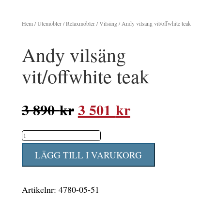
Hem
/
Utemöbler
/
Relaxmöbler
/
Vilsäng
/ Andy vilsäng vit/offwhite teak
Andy vilsäng
vit/offwhite teak
Det
Det
3 890
kr
3 501
kr
ursprungliga
nuvarande
Andy
priset
priset
vilsäng
var:
är:
LÄGG TILL I VARUKORG
vit/offwhite
3
3
teak
890 kr.
501 kr.
Artikelnr:
4780-05-51
mängd