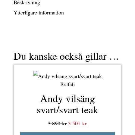
Beskrivning
Ytterligare information
Du kanske också gillar …
Brafab
Andy vilsäng
svart/svart teak
Det
Det
3 890
kr
3 501
kr
ursprungliga
nuvarande