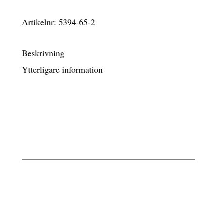
6
5
konstrotting
490 kr.
841 kr.
Artikelnr:
5394-65-2
mängd
Beskrivning
Ytterligare information