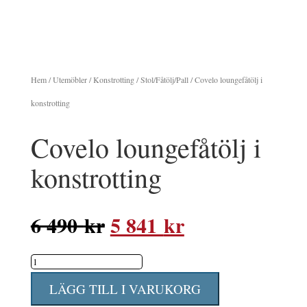
Hem
/
Utemöbler
/
Konstrotting
/
Stol/Fåtölj/Pall
/ Covelo loungefåtölj i
konstrotting
Covelo loungefåtölj i
konstrotting
Det
Det
6 490
kr
5 841
kr
ursprungliga
nuvarande
Covelo
priset
priset
loungefåtölj
var:
är:
LÄGG TILL I VARUKORG
i