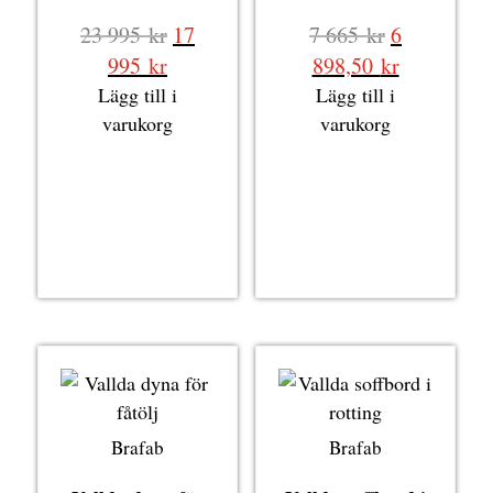
Det
Det
23 995
kr
17
7 665
kr
6
ursprungliga
ursprungli
Det
Det
995
kr
898,50
kr
priset
priset
nuvarande
nuvarande
Lägg till i
Lägg till i
var:
var:
priset
priset
varukorg
varukorg
23
7
är:
är:
995 kr.
665 kr.
17
6
995 kr.
898,50 kr.
Brafab
Brafab