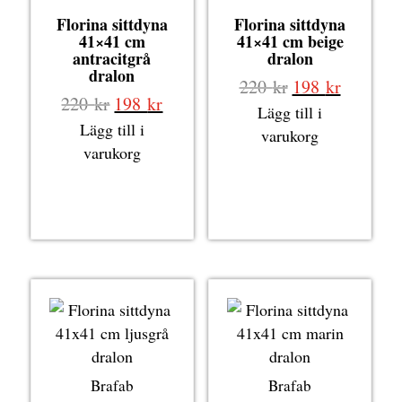
Florina sittdyna
Florina sittdyna
41×41 cm
41×41 cm beige
antracitgrå
dralon
dralon
Det
Det
220
kr
198
kr
Det
Det
220
kr
198
kr
ursprungliga
nuvaran
Lägg till i
ursprungliga
nuvarande
Lägg till i
priset
priset
varukorg
priset
priset
varukorg
var:
är:
var:
är:
220 kr.
198 kr.
220 kr.
198 kr.
Brafab
Brafab