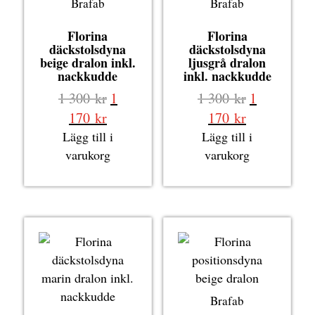
Brafab
Brafab
Florina
Florina
däckstolsdyna
däckstolsdyna
beige dralon inkl.
ljusgrå dralon
nackkudde
inkl. nackkudde
Det
Det
1 300
kr
1
1 300
kr
1
ursprungliga
ursprungli
Det
Det
170
kr
170
kr
priset
priset
nuvarande
nuvarande
Lägg till i
Lägg till i
var:
var:
priset
priset
varukorg
varukorg
1
1
är:
är:
300 kr.
300 kr.
1
1
170 kr.
170 kr.
Brafab