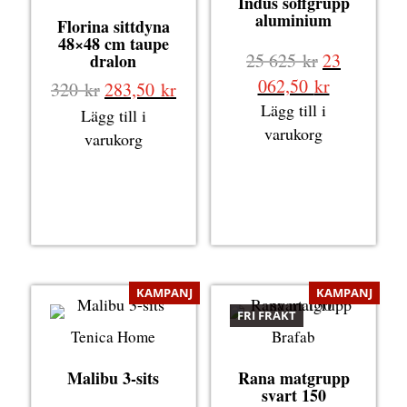
Indus soffgrupp
aluminium
Florina sittdyna
48×48 cm taupe
Det
25 625
kr
23
dralon
ursprungli
Det
062,50
kr
Det
Det
320
kr
283,50
kr
priset
nuvarande
Lägg till i
ursprungliga
nuvarande
Lägg till i
var:
priset
varukorg
priset
priset
varukorg
25
är:
var:
är:
625 kr.
23
320 kr.
283,50 kr.
062,50 kr.
KAMPANJ
KAMPANJ
FRI FRAKT
Tenica Home
Brafab
Malibu 3-sits
Rana matgrupp
svart 150