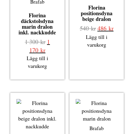
Brafab
Florina
positionsdyna
Florina
beige dralon
däckstolsdyna
marin dralon
Det
Det
540
kr
486
kr
inkl. nackkudde
ursprungliga
nuvaran
Lägg till i
Det
1 300
kr
1
priset
priset
varukorg
ursprungliga
Det
170
kr
var:
är:
priset
nuvarande
Lägg till i
540 kr.
486 kr.
var:
priset
varukorg
1
är:
300 kr.
1
170 kr.
Brafab