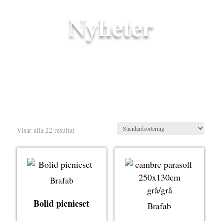
Nyheter
Visar alla 22 resultat
Brafab
Bolid picnicset
Brafab