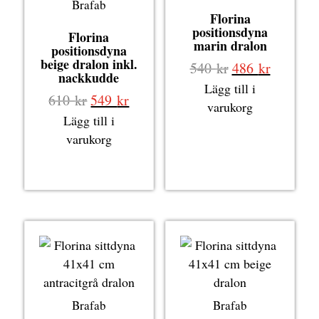
Brafab
Florina
positionsdyna
Florina
marin dralon
positionsdyna
beige dralon inkl.
Det
Det
540
kr
486
kr
nackkudde
ursprungliga
nuvaran
Lägg till i
Det
Det
610
kr
549
kr
priset
priset
varukorg
ursprungliga
nuvarande
Lägg till i
var:
är:
priset
priset
varukorg
540 kr.
486 kr.
var:
är:
610 kr.
549 kr.
Brafab
Brafab