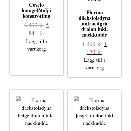
Covelo
loungefåtölj i
Florina
konstrotting
däckstolsdyna
antracitgrå
Det
6 490
kr
5
dralon inkl.
ursprungliga
Det
841
kr
nackkudde
priset
nuvarande
Lägg till i
Det
1 300
kr
1
var:
priset
varukorg
ursprungli
Det
170
kr
6
är:
priset
nuvarande
Lägg till i
490 kr.
5
var:
priset
varukorg
841 kr.
1
är:
300 kr.
1
170 kr.