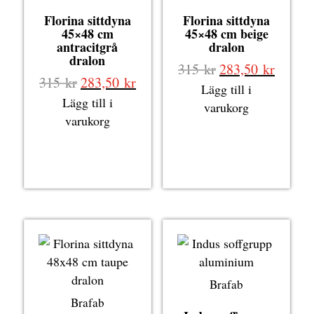
Florina sittdyna
Florina sittdyna
45×48 cm
45×48 cm beige
antracitgrå
dralon
dralon
Det
Det
315
kr
283,50
kr
Det
Det
315
kr
283,50
kr
ursprungliga
nuvara
Lägg till i
ursprungliga
nuvarande
Lägg till i
priset
priset
varukorg
priset
priset
varukorg
var:
är:
var:
är:
315 kr.
283,50
315 kr.
283,50 kr.
Brafab
Brafab