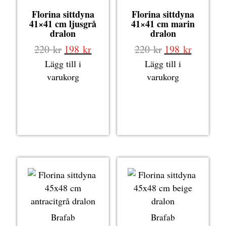
Florina sittdyna
Florina sittdyna
41×41 cm ljusgrå
41×41 cm marin
dralon
dralon
Det
Det
Det
Det
220
kr
198
kr
220
kr
198
kr
ursprungliga
nuvarande
ursprungliga
nuvaran
Lägg till i
Lägg till i
priset
priset
priset
priset
varukorg
varukorg
var:
är:
var:
är:
220 kr.
198 kr.
220 kr.
198 kr.
Brafab
Brafab