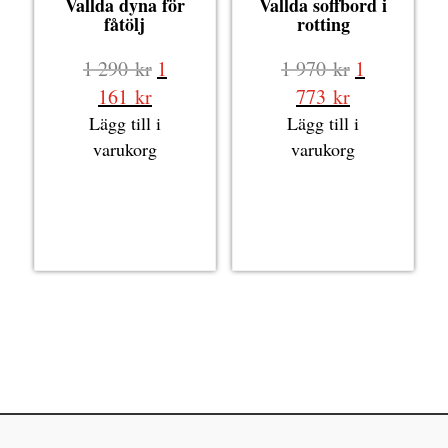
Vallda dyna för
Vallda soffbord i
fåtölj
rotting
Det
Det
1 290
kr
1
1 970
kr
1
ursprungliga
ursprungli
Det
Det
161
kr
773
kr
priset
priset
nuvarande
nuvarande
Lägg till i
Lägg till i
var:
var:
priset
priset
varukorg
varukorg
1
1
är:
är:
290 kr.
970 kr.
1
1
161 kr.
773 kr.