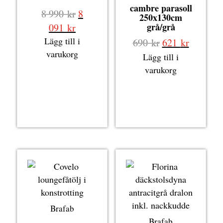
cambre parasoll
Det
8 990
kr
8
250x130cm
ursprungliga
Det
grå/grå
091
kr
priset
nuvarande
Lägg till i
Det
Det
690
kr
621
kr
var:
priset
varukorg
ursprungliga
nuvaran
Lägg till i
8
är:
priset
priset
varukorg
990 kr.
8
var:
är:
091 kr.
690 kr.
621 kr.
Brafab
Brafab