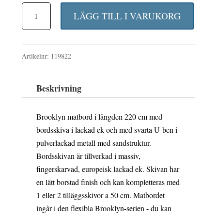
Brooklyn
LÄGG TILL I VARUKORG
matbord
Ek/svart
Artikelnr:
119822
220
mängd
Beskrivning
Brooklyn matbord i längden 220 cm med
bordsskiva i lackad ek och med svarta U-ben i
pulverlackad metall med sandstruktur.
Bordsskivan är tillverkad i massiv,
fingerskarvad, europeisk lackad ek. Skivan har
en lätt borstad finish och kan kompletteras med
1 eller 2 tilläggsskivor a 50 cm. Matbordet
ingår i den flexibla Brooklyn-serien - du kan