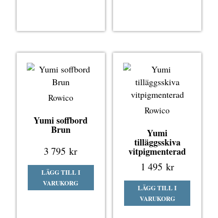
Rowico
Rowico
Yumi soffbord
Brun
Yumi
tilläggsskiva
3 795
kr
vitpigmenterad
1 495
kr
LÄGG TILL I
VARUKORG
LÄGG TILL I
VARUKORG