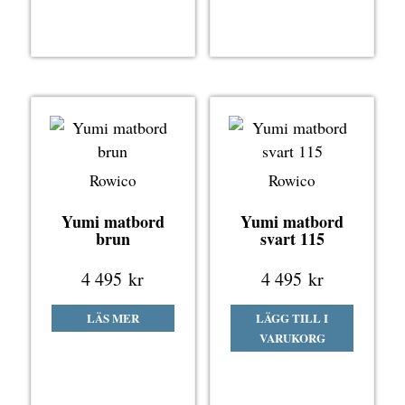
Rowico
Rowico
Yumi matbord
Yumi matbord
brun
svart 115
4 495
kr
4 495
kr
LÄS MER
LÄGG TILL I
VARUKORG