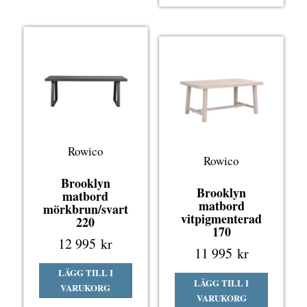
Rowico
Rowico
Brooklyn
Brooklyn
matbord
matbord
mörkbrun/svart
vitpigmenterad
220
170
12 995
kr
11 995
kr
LÄGG TILL I
LÄGG TILL I
VARUKORG
VARUKORG