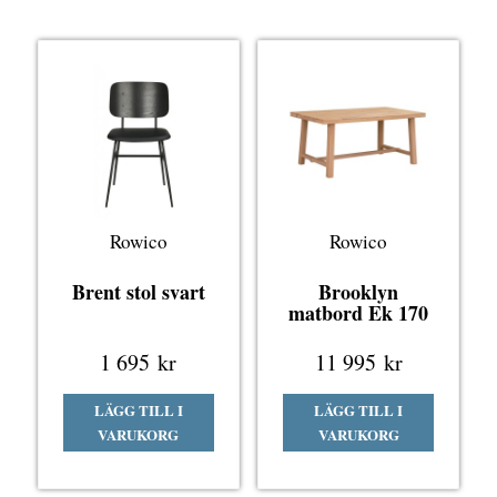
Rowico
Rowico
Brent stol svart
Brooklyn
matbord Ek 170
1 695
kr
11 995
kr
LÄGG TILL I
LÄGG TILL I
VARUKORG
VARUKORG