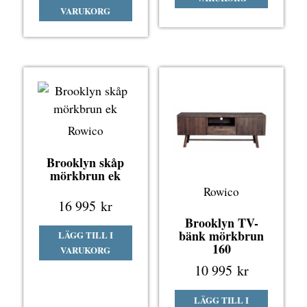
VARUKORG
Rowico
Brooklyn skåp
mörkbrun ek
Rowico
16 995
kr
Brooklyn TV-
bänk mörkbrun
LÄGG TILL I
160
VARUKORG
10 995
kr
LÄGG TILL I