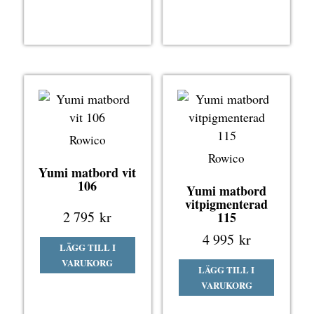
Rowico
Rowico
Yumi matbord vit
106
Yumi matbord
vitpigmenterad
2 795
kr
115
4 995
kr
LÄGG TILL I
VARUKORG
LÄGG TILL I
VARUKORG