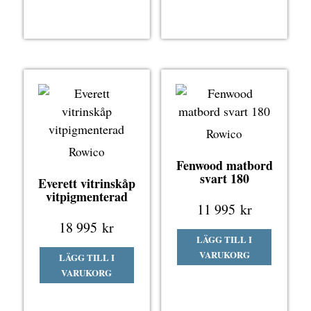
Rowico
Rowico
Fenwood matbord
svart 180
Everett vitrinskåp
vitpigmenterad
11 995
kr
18 995
kr
LÄGG TILL I
VARUKORG
LÄGG TILL I
VARUKORG