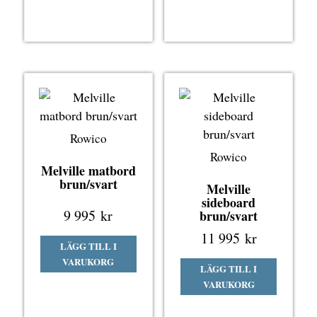
Rowico
Rowico
Melville matbord
brun/svart
Melville
sideboard
9 995
kr
brun/svart
11 995
kr
LÄGG TILL I
VARUKORG
LÄGG TILL I
VARUKORG