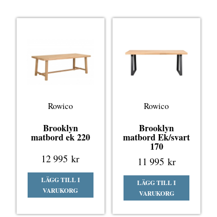
Rowico
Rowico
Brooklyn
Brooklyn
matbord ek 220
matbord Ek/svart
170
12 995
kr
11 995
kr
LÄGG TILL I
LÄGG TILL I
VARUKORG
VARUKORG