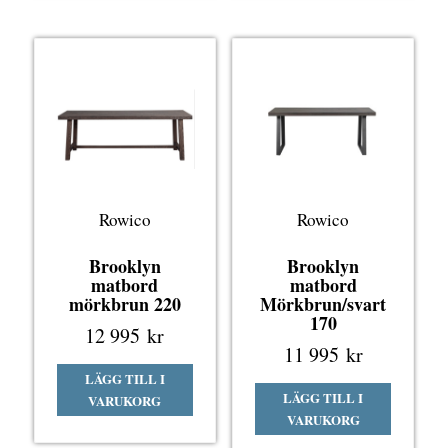
Rowico
Rowico
Brooklyn
Brooklyn
matbord
matbord
mörkbrun 220
Mörkbrun/svart
170
12 995
kr
11 995
kr
LÄGG TILL I
LÄGG TILL I
VARUKORG
VARUKORG