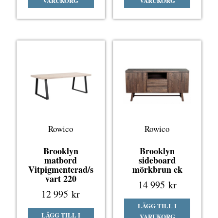
VARUKORG
VARUKORG
Rowico
Rowico
Brooklyn
Brooklyn
matbord
sideboard
Vitpigmenterad/s
mörkbrun ek
vart 220
14 995
kr
12 995
kr
LÄGG TILL I
LÄGG TILL I
VARUKORG