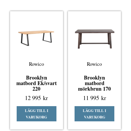
Rowico
Rowico
Brooklyn
Brooklyn
matbord Ek/svart
matbord
220
mörkbrun 170
12 995
kr
11 995
kr
LÄGG TILL I
LÄGG TILL I
VARUKORG
VARUKORG