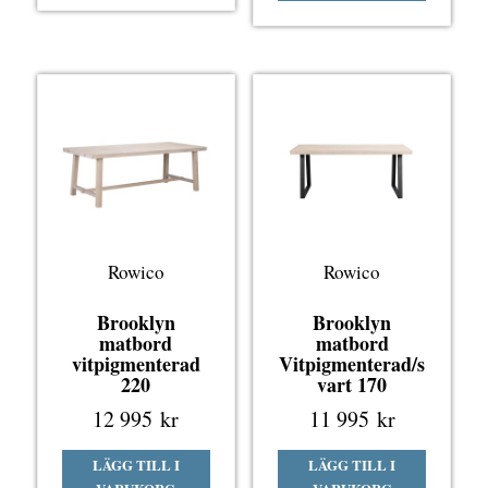
Rowico
Rowico
Brooklyn
Brooklyn
matbord
matbord
vitpigmenterad
Vitpigmenterad/s
220
vart 170
12 995
kr
11 995
kr
LÄGG TILL I
LÄGG TILL I