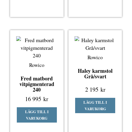
Rowico
Rowico
Haley karmstol
Grå/svart
Fred matbord
vitpigmenterad
2 195
kr
240
16 995
kr
LÄGG TILL I
VARUKORG
LÄGG TILL I
VARUKORG