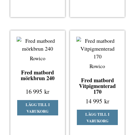
Rowico
Rowico
Fred matbord
mörkbrun 240
Fred matbord
Vitpigmenterad
16 995
kr
170
14 995
kr
LÄGG TILL I
VARUKORG
LÄGG TILL I
VARUKORG