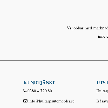
Vi jobbar med marknaden
inne 
KUNDTJÄNST
UTS
0380 – 720 80
Hultar
info@hultarpsutemobler.se
Isåsav