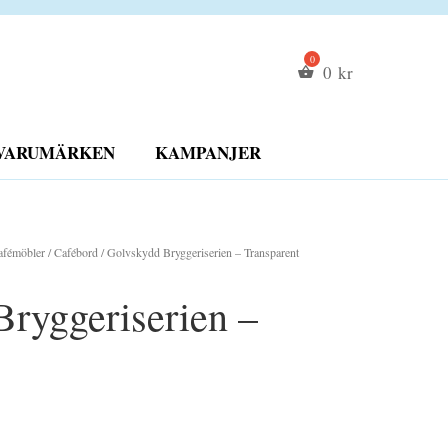
0
kr
VARUMÄRKEN
KAMPANJER
afémöbler
/
Cafébord
/ Golvskydd Bryggeriserien – Transparent
ryggeriserien –