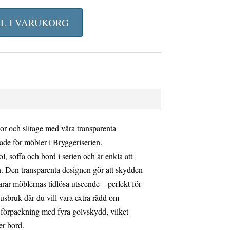
LL I VARUKORG
or och slitage med våra transparenta
ade för möbler i Bryggeriserien.
l, soffa och bord i serien och är enkla att
. Den transparenta designen gör att skydden
arar möblernas tidlösa utseende – perfekt för
sbruk där du vill vara extra rädd om
n förpackning med fyra golvskydd, vilket
ler bord.