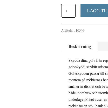
Golvskydd
LÄGG TI
Bryggeriserien
-
Artikelnr:
10546
Transparent
mängd
Beskrivning
Skydda dina golv från rep
golvskydd, särskilt utform
Golvskydden passar till sto
montera på möblernas ben
smälter in diskret och bev
både inomhus- och utomhu
underlaget.Priset avser e
räcker till en stol, bänk el