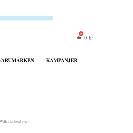
0
kr
VARUMÄRKEN
KAMPANJER
Waltz sidobord svart