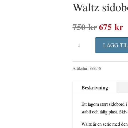
Waltz sidob
750
kr
675
kr
Det
D
ursprung
n
Waltz
priset
p
LÄGG TI
sidobord
var:
ä
svart
750 kr.
6
Artikelnr:
8887-8
mängd
Beskrivning
Ett lagom stort sidobord i 
stabil och tålig plast. Skiv
Waltz är en serie med den 