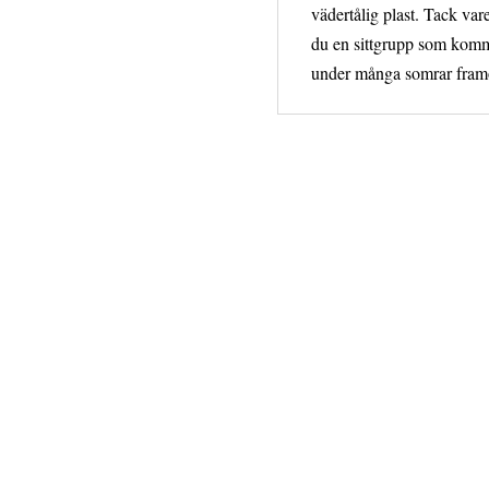
vädertålig plast. Tack var
du en sittgrupp som komme
under många somrar fram