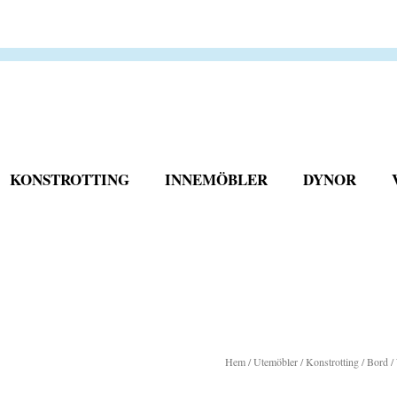
KONSTROTTING
INNEMÖBLER
DYNOR
Hem
/
Utemöbler
/
Konstrotting
/
Bord
/ 