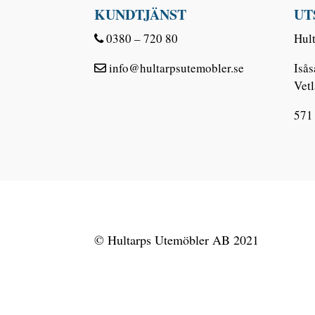
KUNDTJÄNST
UT
0380 – 720 80
Hul
info@hultarpsutemobler.se
Iså
Vet
571
© Hultarps Utemöbler AB 2021