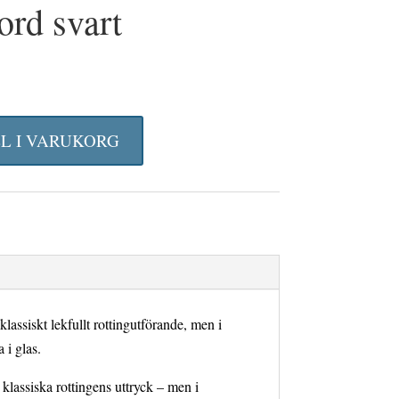
ord svart
et
liga
uvarande
riset
LL I VARUKORG
r:
75 kr.
klassiskt lekfullt rottingutförande, men i
a i glas.
klassiska rottingens uttryck – men i