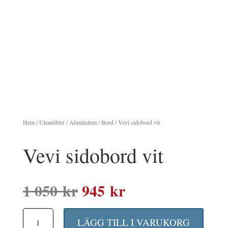
Hem
/
Utemöbler
/
Aluminium
/
Bord
/ Vevi sidobord vit
Vevi sidobord vit
Det
Det
1 050
kr
945
kr
ursprungliga
nuvarande
Vevi
priset
priset
LÄGG TILL I VARUKORG