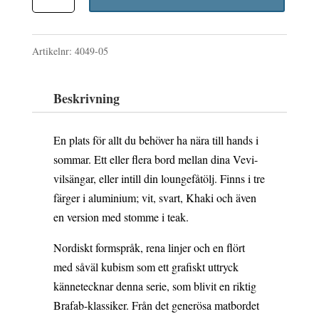
sidobord
var:
är:
vit
1
945 kr.
Artikelnr:
4049-05
mängd
050 kr.
Beskrivning
En plats för allt du behöver ha nära till hands i
sommar. Ett eller flera bord mellan dina Vevi-
vilsängar, eller intill din loungefåtölj. Finns i tre
färger i aluminium; vit, svart, Khaki och även
en version med stomme i teak.
Nordiskt formspråk, rena linjer och en flört
med såväl kubism som ett grafiskt uttryck
kännetecknar denna serie, som blivit en riktig
Brafab-klassiker. Från det generösa matbordet