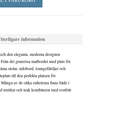
priset
är:
2
.
115 kr.
tterligare information
 och den eleganta, moderna designen
 Från det generösa matbordet med plats för
väma stolar, sidobord, loungefåtöljer och
plats till den perfekta platsen för
Många av de olika enheterna finns både i
textilen och teak kombinerat med rostfritt