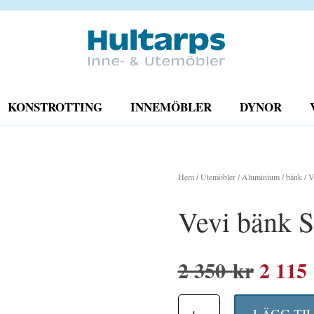
KONSTROTTING
INNEMÖBLER
DYNOR
Hem
/
Utemöbler
/
Aluminium
/
bänk
/ V
Vevi bänk S
Det
2 350
kr
2 115
urspr
Vevi
LÄGG TI