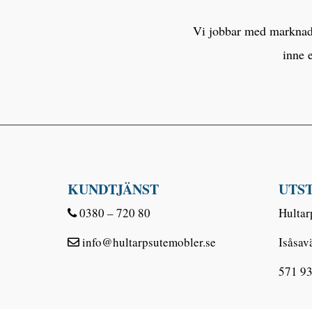
Vi jobbar med marknaden
inne 
KUNDTJÄNST
UTS
0380 – 720 80
Hultar
info@hultarpsutemobler.se
Isåsav
571 93