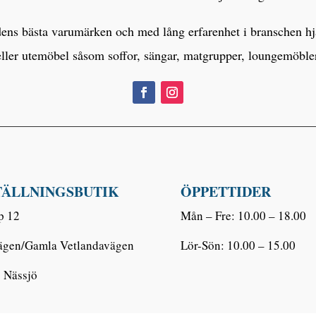
s bästa varumärken och med lång erfarenhet i branschen hjälp
eller utemöbel såsom soffor, sängar, matgrupper, loungemöbl
TÄLLNINGSBUTIK
ÖPPETTIDER
p 12
Mån – Fre: 10.00 – 18.00
ägen/Gamla Vetlandavägen
Lör-Sön: 10.00 – 15.00
 Nässjö