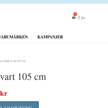
0
kr
VARUMÄRKEN
KAMPANJER
evi bänk Svart 105 cm
vart 105 cm
Det
kr
ungliga
nuvarande
LL I VARUKORG