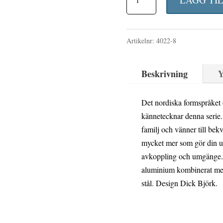
priset
bänk
var:
Svart
2
Artikelnr:
4022-8
105
350 kr
cm
Beskrivning
Y
mängd
Det nordiska formspråket
kännetecknar denna serie.
familj och vänner till bek
mycket mer som gör din ute
avkoppling och umgänge. 
aluminium kombinerat med 
stål. Design Dick Björk.