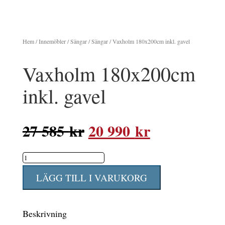
Hem
/
Innemöbler
/
Sängar
/
Sängar
/ Vaxholm 180x200cm inkl. gavel
Vaxholm 180x200cm
inkl. gavel
Det
Det
27 585
kr
20 990
kr
ursprungliga
nuvarande
Vaxholm
priset
priset
180x200cm
var:
är:
LÄGG TILL I VARUKORG
inkl.
27
20
gavel
585 kr.
990 kr.
Beskrivning
mängd