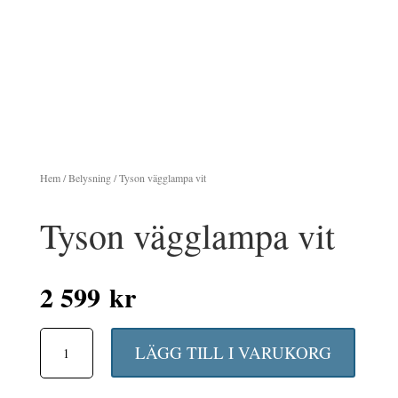
Hem
/
Belysning
/ Tyson vägglampa vit
Tyson vägglampa vit
2 599
kr
Tyson
LÄGG TILL I VARUKORG
vägglampa