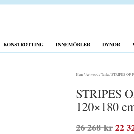
KONSTROTTING
INNEMÖBLER
DYNOR
Hem
/
Artwood
/
Tavla
/ STRIPES OF FA
STRIPES OF
120×180 c
Det
26 268
kr
22 3