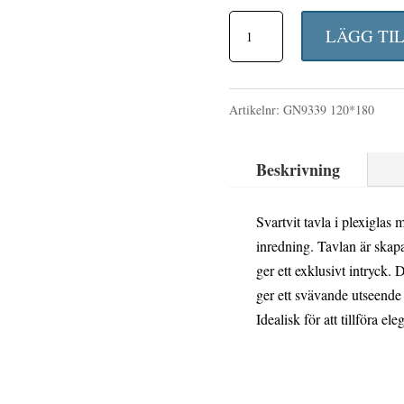
ursp
STRIPES
prise
LÄGG TI
OF
var:
FAITH
26
Artikelnr:
GN9339 120*180
fototavla
268 
120x180
Beskrivning
cm
mängd
Svartvit tavla i plexiglas 
inredning. Tavlan är skap
ger ett exklusivt intryc
ger ett svävande utseende 
Idealisk för att tillföra ele