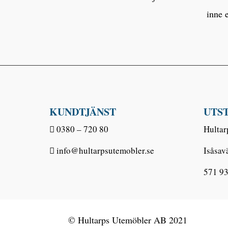
inne 
KUNDTJÄNST
UTS
0380 – 720 80
Hultar
info@hultarpsutemobler.se
Isåsav
571 93
© Hultarps Utemöbler AB 2021