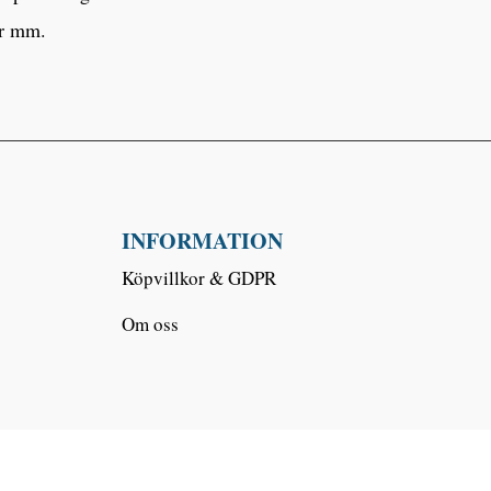
er mm.
INFORMATION
Köpvillkor & GDPR
Om oss