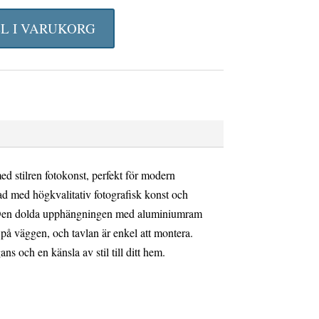
rungliga
nuvarande
t
priset
LL I VARUKORG
är:
22
kr.
327,80 kr.
med stilren fotokonst, perfekt för modern
ad med högkvalitativ fotografisk konst och
k. Den dolda upphängningen med aluminiumram
på väggen, och tavlan är enkel att montera.
gans och en känsla av stil till ditt hem.