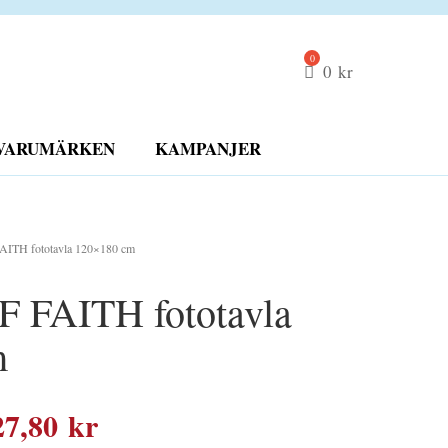
0
kr
VARUMÄRKEN
KAMPANJER
ITH fototavla 120×180 cm
 FAITH fototavla
m
Det
27,80
kr