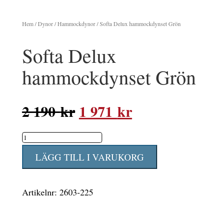
Hem
/
Dynor
/
Hammockdynor
/ Softa Delux hammockdynset Grön
Softa Delux
hammockdynset Grön
Det
Det
2 190
kr
1 971
kr
ursprungliga
nuvarande
Softa
priset
priset
Delux
var:
är:
LÄGG TILL I VARUKORG
hammockdynset
2
1
Grön
190 kr.
971 kr.
Artikelnr:
2603-225
mängd