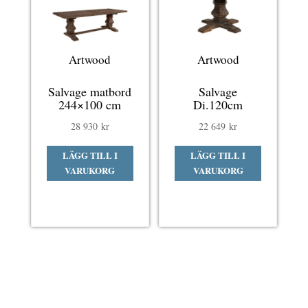
Artwood
Artwood
Salvage matbord
Salvage
244×100 cm
Di.120cm
28 930
kr
22 649
kr
LÄGG TILL I
LÄGG TILL I
VARUKORG
VARUKORG