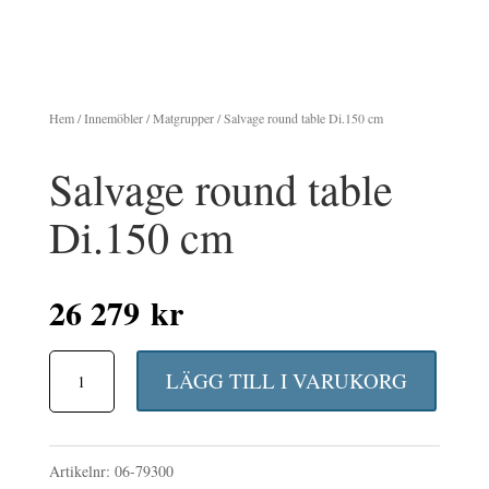
Hem
/
Innemöbler
/
Matgrupper
/ Salvage round table Di.150 cm
Salvage round table
Di.150 cm
26 279
kr
Salvage
LÄGG TILL I VARUKORG
round
table
Artikelnr:
06-79300
Di.150