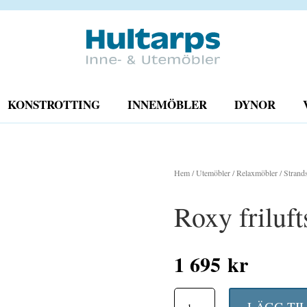
KONSTROTTING
INNEMÖBLER
DYNOR
Hem
/
Utemöbler
/
Relaxmöbler
/
Strands
Roxy friluft
1 695
kr
Roxy
LÄGG TI