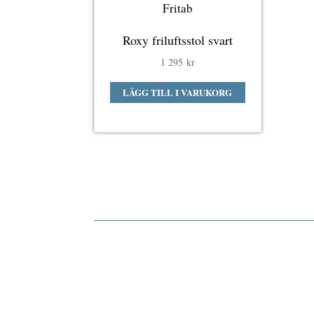
Fritab
Roxy friluftsstol svart
1 295
kr
LÄGG TILL I VARUKORG