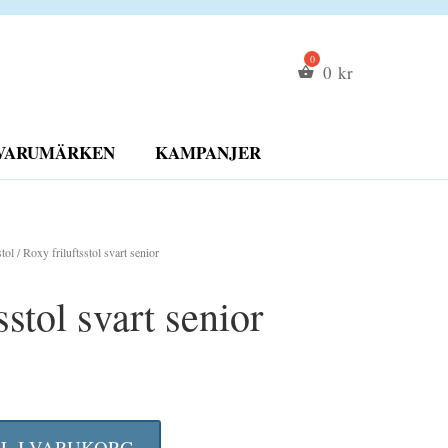
0
kr
VARUMÄRKEN
KAMPANJER
tol
/ Roxy friluftsstol svart senior
sstol svart senior
LL I VARUKORG