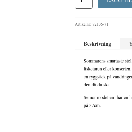
friluftsstol
svart
Artikelnr:
72136-71
senior
mängd
Beskrivning
Y
Sommarens smartaste sto
fisketuren eller konserte
en ryggsäck på vandringen
den dit du ska.
Senior modellen har en hö
på 37cm.