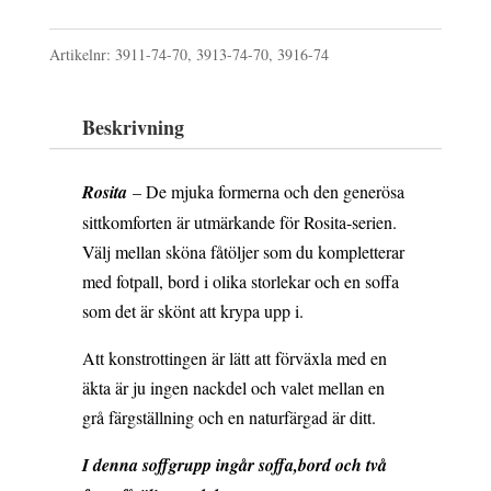
var:
är:
grå
24
21
Artikelnr:
3911-74-70, 3913-74-70, 3916-74
med
160 kr.
744 kr.
fasta
Beskrivning
fåtöljer
mängd
Rosita
– De mjuka formerna och den generösa
sittkomforten är utmärkande för Rosita-serien.
Välj mellan sköna fåtöljer som du kompletterar
med fotpall, bord i olika storlekar och en soffa
som det är skönt att krypa upp i.
Att konstrottingen är lätt att förväxla med en
äkta är ju ingen nackdel och valet mellan en
grå färgställning och en naturfärgad är ditt.
I denna soffgrupp ingår soffa,bord och två