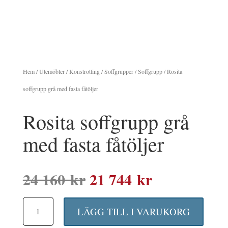
Hem
/
Utemöbler
/
Konstrotting
/
Soffgrupper
/
Soffgrupp
/ Rosita
soffgrupp grå med fasta fåtöljer
Rosita soffgrupp grå
med fasta fåtöljer
Det
Det
24 160
kr
21 744
kr
ursprungliga
nuvarande
Rosita
priset
priset
LÄGG TILL I VARUKORG
soffgrupp