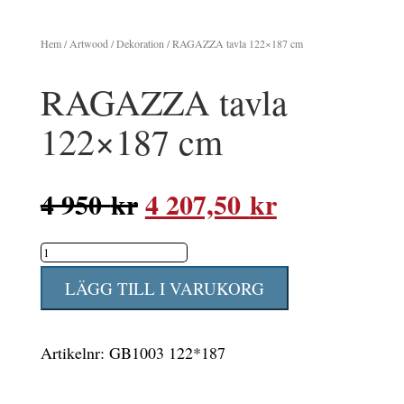
Hem
/
Artwood
/
Dekoration
/ RAGAZZA tavla 122×187 cm
RAGAZZA tavla
122×187 cm
Det
Det
4 950
kr
4 207,50
kr
ursprungliga
nuvarande
RAGAZZA
priset
priset
tavla
var:
är:
LÄGG TILL I VARUKORG
122x187
4
4
cm
950 kr.
207,50 kr.
Artikelnr:
GB1003 122*187
mängd