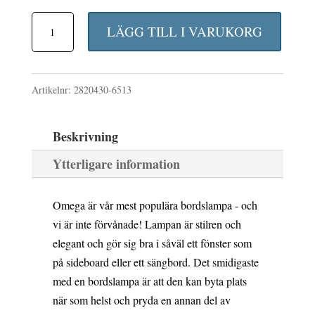
Omega
LÄGG TILL I VARUKORG
bordslampa
H52
Artikelnr:
2820430-6513
cm
svartkrom/svart
Beskrivning
mängd
Ytterligare information
Omega är vår mest populära bordslampa - och
vi är inte förvånade! Lampan är stilren och
elegant och gör sig bra i såväl ett fönster som
på sideboard eller ett sängbord. Det smidigaste
med en bordslampa är att den kan byta plats
när som helst och pryda en annan del av