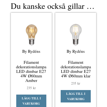
Du kanske också gillar …
By Rydéns
By Rydéns
Filament
Filament
dekorationslampa
dekorationslampa
LED dimbar E27
LED dimbar E27
4W Ø60mm
4W Ø60mm klar
Amber
235
kr
235
kr
LÄGG TILL I
LÄGG TILL I
VARUKORG
VARUKORG