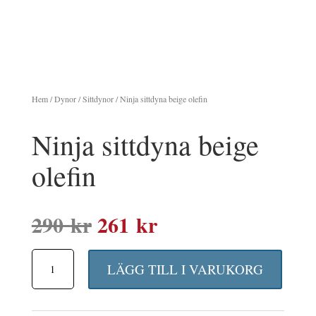
Hem
/
Dynor
/
Sittdynor
/ Ninja sittdyna beige olefin
Ninja sittdyna beige
olefin
Det
Det
290
kr
261
kr
ursprungliga
nuvarande
Ninja
priset
priset
LÄGG TILL I VARUKORG
sittdyna
var:
är:
beige