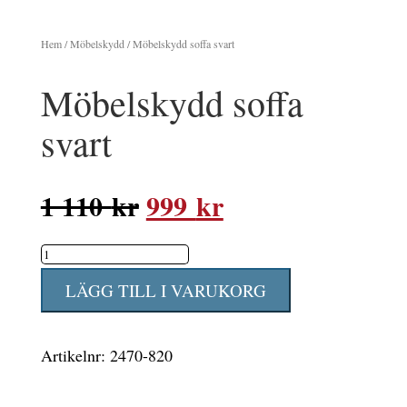
Hem
/
Möbelskydd
/ Möbelskydd soffa svart
Möbelskydd soffa
svart
Det
Det
1 110
kr
999
kr
ursprungliga
nuvarande
Möbelskydd
priset
priset
soffa
var:
är:
LÄGG TILL I VARUKORG
svart
1
999 kr.
mängd
110 kr.
Artikelnr:
2470-820