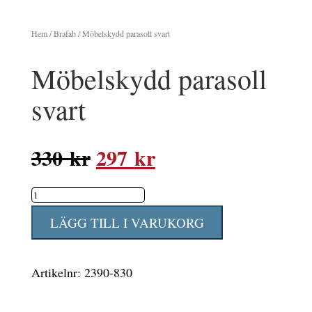
Hem
/
Brafab
/ Möbelskydd parasoll svart
Möbelskydd parasoll
svart
Det
Det
330
kr
297
kr
ursprungliga
nuvarande
Möbelskydd
priset
priset
parasoll
var:
är:
LÄGG TILL I VARUKORG
svart
330 kr.
297 kr.
mängd
Artikelnr:
2390-830