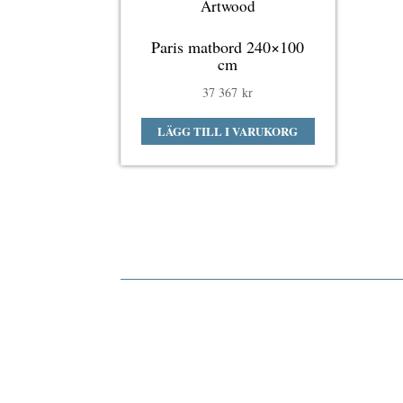
Artwood
Paris matbord 240×100
cm
37 367
kr
LÄGG TILL I VARUKORG