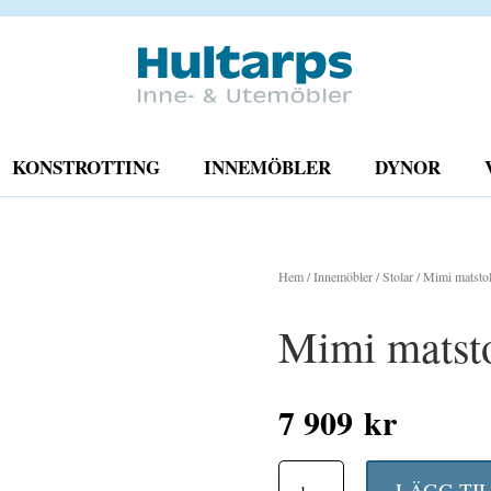
KONSTROTTING
INNEMÖBLER
DYNOR
Hem
/
Innemöbler
/
Stolar
/ Mimi matstol 
Mimi matsto
7 909
kr
Mimi
LÄGG TI