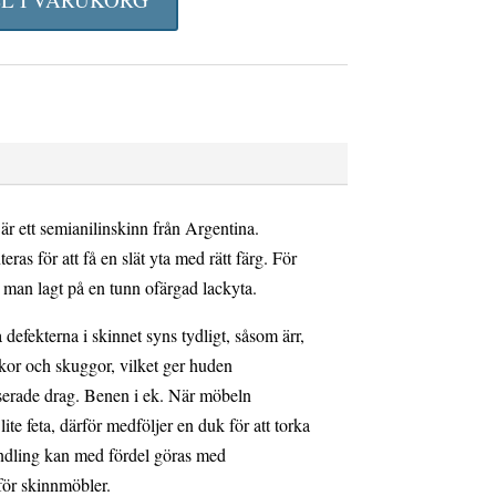
r ett semianilinskinn från Argentina.
ras för att få en slät yta med rätt färg. För
ar man lagt på en tunn ofärgad lackyta.
 defekterna i skinnet syns tydligt, såsom ärr,
nkor och skuggor, vilket ger huden
serade drag. Benen i ek. När möbeln
ite feta, därför medföljer en duk för att torka
ndling kan med fördel göras med
för skinnmöbler.