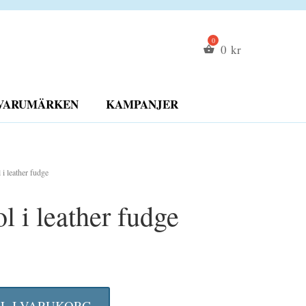
0
kr
VARUMÄRKEN
KAMPANJER
i leather fudge
l i leather fudge
LL I VARUKORG