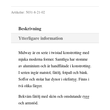
var:
är:
BEIGE/SAND
6
5
Artikelnr:
5031-8-21-02
mängd
490 kr.
841 kr.
Beskrivning
Ytterligare information
Midway är en serie i twistad konstrotting med
mjuka moderna former. Samtliga har stomme
av aluminium och är handflätade i konstrotting.
I serien ingår matstol, fåtölj, fotpall och bänk.
Soffor och stolar har dynor i olefintyg. Finns i
två olika färger.
Bekväm fåtölj med skön och omslutande rygg
och armstöd.