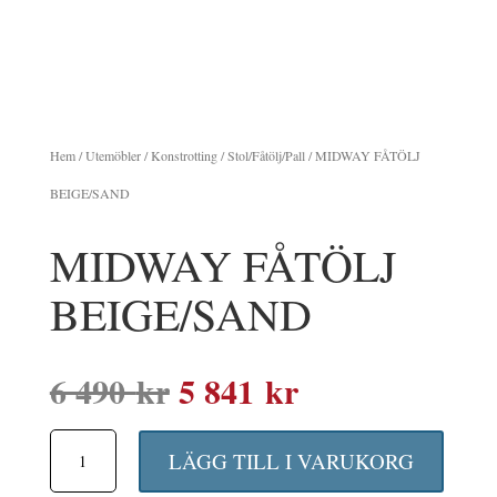
Hem
/
Utemöbler
/
Konstrotting
/
Stol/Fåtölj/Pall
/ MIDWAY FÅTÖLJ
BEIGE/SAND
MIDWAY FÅTÖLJ
BEIGE/SAND
Det
Det
6 490
kr
5 841
kr
ursprungliga
nuvarande
MIDWAY
priset
priset
LÄGG TILL I VARUKORG
FÅTÖLJ