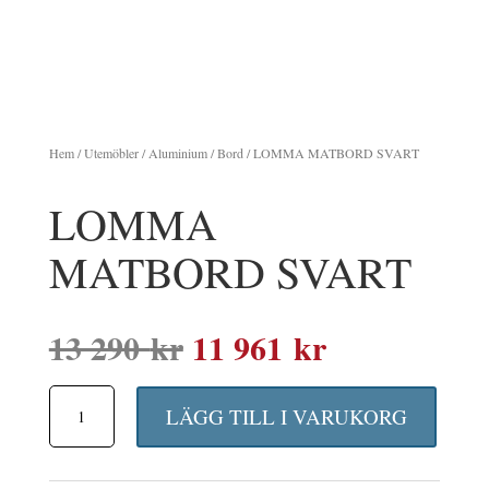
Hem
/
Utemöbler
/
Aluminium
/
Bord
/ LOMMA MATBORD SVART
LOMMA
MATBORD SVART
Det
Det
13 290
kr
11 961
kr
ursprungliga
nuvarande
LOMMA
priset
priset
LÄGG TILL I VARUKORG
MATBORD
var:
är:
SVART