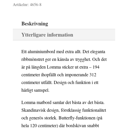
13
11
Artikelnr:
4656-8
mängd
290 kr.
961 kr.
Beskrivning
Ytterligare information
Ett aluminiumbord med extra allt. Det eleganta
ribbmönstret ger en känsla av trygghet. Och det
är på längden Lomma sticker ut extra – 194
centimeter ihopfällt och imponerande 312
centimeter utfällt. Design och funktion i ett
härligt samspel.
Lomma matbord samlar det bästa av det bästa.
Skandinavisk design, förstklassig funktionalitet
och generös storlek. Butterfly-funktionen (på
hela 120 centimeter) där bordskivan snabbt