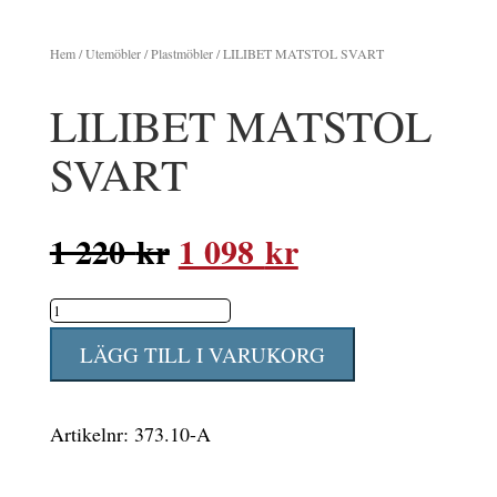
Hem
/
Utemöbler
/
Plastmöbler
/ LILIBET MATSTOL SVART
LILIBET MATSTOL
SVART
Det
Det
1 220
kr
1 098
kr
ursprungliga
nuvarande
LILIBET
priset
priset
MATSTOL
var:
är:
LÄGG TILL I VARUKORG
SVART
1
1
mängd
220 kr.
098 kr.
Artikelnr:
373.10-A