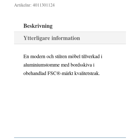
Artikelnr:
4011301124
X
90
Beskrivning
CM
Ytterligare information
mängd
En modern och stilren möbel tillverkad i
aluminiumstomme med bordsskiva i
obehandlad FSC®-märkt kvalitetsteak.