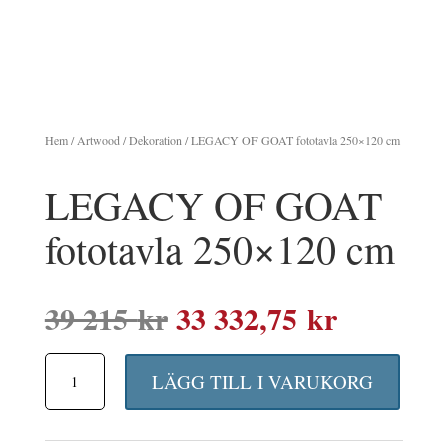
Hem
/
Artwood
/
Dekoration
/ LEGACY OF GOAT fototavla 250×120 cm
LEGACY OF GOAT
fototavla 250×120 cm
Det
Det
39 215
kr
33 332,75
kr
ursprungliga
nuvaran
LEGACY
priset
priset
LÄGG TILL I VARUKORG
OF
var:
är:
GOAT