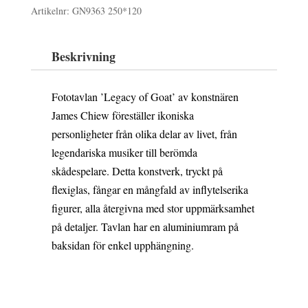
39
33
Artikelnr:
GN9363 250*120
fototavla
215 kr.
332,75 k
250x120
Beskrivning
cm
mängd
Fototavlan ’Legacy of Goat’ av konstnären
James Chiew föreställer ikoniska
personligheter från olika delar av livet, från
legendariska musiker till berömda
skådespelare. Detta konstverk, tryckt på
flexiglas, fångar en mångfald av inflytelserika
figurer, alla återgivna med stor uppmärksamhet
på detaljer. Tavlan har en aluminiumram på
baksidan för enkel upphängning.