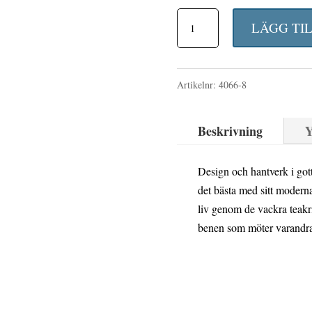
ursp
LAURION
prise
LÄGG TI
MATBORD
var:
SVART/NATUR
17
Artikelnr:
4066-8
TRÄ
890 
mängd
Beskrivning
Y
Design och hantverk i got
det bästa med sitt modern
liv genom de vackra teakr
benen som möter varandra