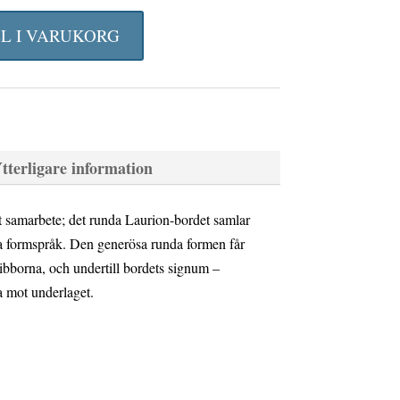
rungliga
nuvarande
t
priset
LL I VARUKORG
är:
16
kr.
101 kr.
tterligare information
t samarbete; det runda Laurion-bordet samlar
a formspråk. Den generösa runda formen får
ibborna, och undertill bordets signum –
 mot underlaget.