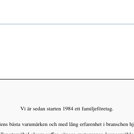
Vi är sedan starten 1984 ett familjeföretag.
s bästa varumärken och med lång erfarenhet i branschen hjälp
eller utemöbel såsom soffor, sängar, matgrupper, loungemöbl