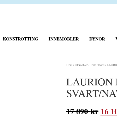
KONSTROTTING
INNEMÖBLER
DYNOR
Hem
/
Utemöbler
/
Teak
/
Bord
/ LAUR
LAURION
SVART/NA
Det
17 890
kr
16 1