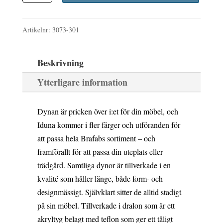
var:
är:
GRÖN
3
3
Artikelnr:
3073-301
mängd
490 kr.
141 kr.
Beskrivning
Ytterligare information
Dynan är pricken över i:et för din möbel, och
Iduna kommer i fler färger och utföranden för
att passa hela Brafabs sortiment – och
framförallt för att passa din uteplats eller
trädgård. Samtliga dynor är tillverkade i en
kvalité som håller länge, både form- och
designmässigt. Självklart sitter de alltid stadigt
på sin möbel. Tillverkade i dralon som är ett
akryltyg belagt med teflon som ger ett tåligt