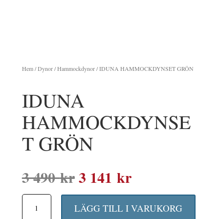
Hem
/
Dynor
/
Hammockdynor
/ IDUNA HAMMOCKDYNSET GRÖN
IDUNA
HAMMOCKDYNSE
T GRÖN
Det
Det
3 490
kr
3 141
kr
ursprungliga
nuvarande
IDUNA
priset
priset
LÄGG TILL I VARUKORG
HAMMOCKDYNSET