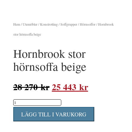
Hem
/
Utemöbler
/
Konstrotting
/
Soffgrupper
/
Hörnsoffor
/ Hornbrook
stor hörnsoffa beige
Hornbrook stor
hörnsoffa beige
Det
Det
28 270
kr
25 443
kr
ursprungliga
nuvarande
Hornbrook
priset
priset
stor
var:
är:
LÄGG TILL I VARUKORG
hörnsoffa
28
25
beige