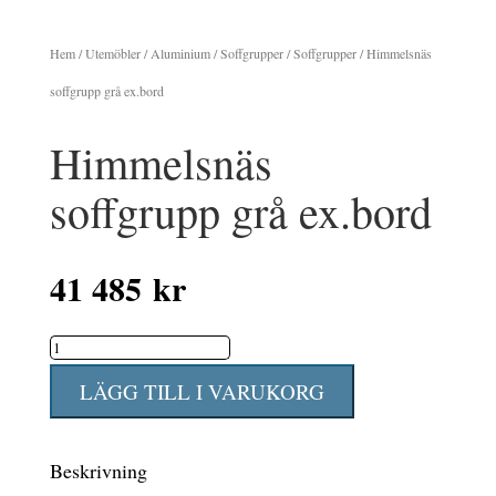
Hem
/
Utemöbler
/
Aluminium
/
Soffgrupper
/
Soffgrupper
/ Himmelsnäs
soffgrupp grå ex.bord
Himmelsnäs
soffgrupp grå ex.bord
41 485
kr
Himmelsnäs
soffgrupp
LÄGG TILL I VARUKORG
grå
ex.bord
Beskrivning
mängd