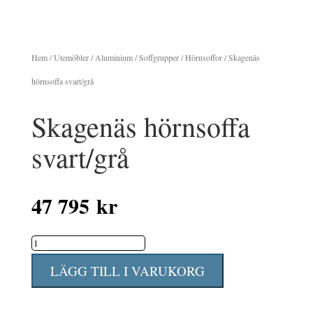
Hem
/
Utemöbler
/
Aluminium
/
Soffgrupper
/
Hörnsoffor
/ Skagenäs
hörnsoffa svart/grå
Skagenäs hörnsoffa
svart/grå
47 795
kr
Skagenäs
hörnsoffa
LÄGG TILL I VARUKORG
svart/grå
mängd