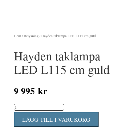
Hem
/
Belysning
/ Hayden taklampa LED L115 cm guld
Hayden taklampa
LED L115 cm guld
9 995
kr
Hayden
taklampa
LÄGG TILL I VARUKORG
LED
L115