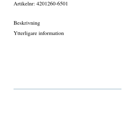
Artikelnr:
4201260-6501
cm
guld
Beskrivning
mängd
Ytterligare information