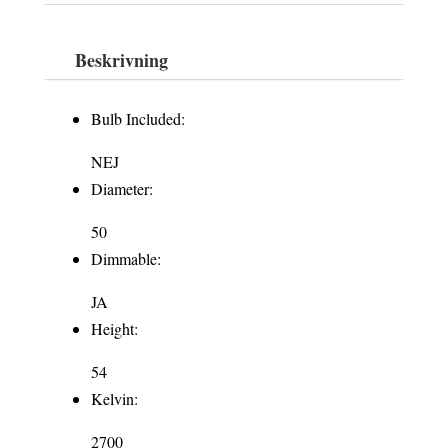
LED
Spot
Beskrivning
3.7W
2700K
Bulb Included:
270lm
NEJ
mängd
Diameter:
50
Dimmable:
JA
Height:
54
Kelvin:
2700