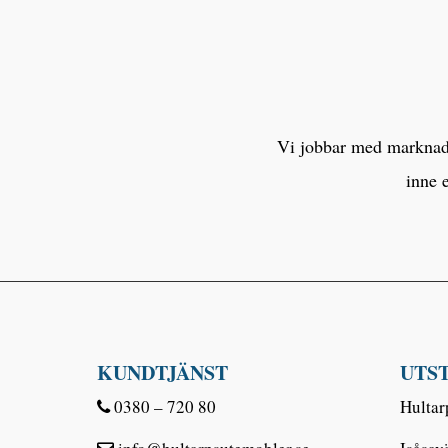
Vi jobbar med marknaden
inne 
KUNDTJÄNST
UTS
0380 – 720 80
Hultar