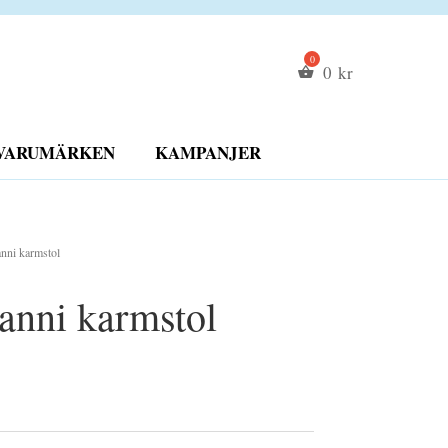
0
kr
VARUMÄRKEN
KAMPANJER
nni karmstol
anni karmstol