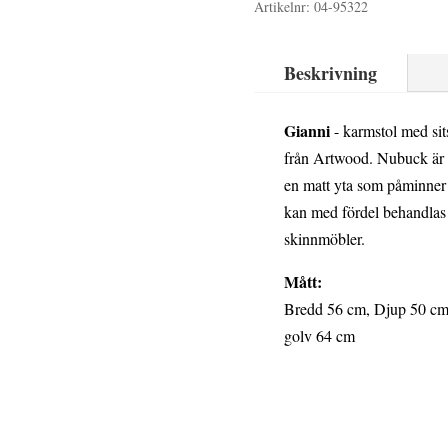
Artikelnr:
04-95322
Beskrivning
Gianni
- karmstol med sit
från Artwood. Nubuck är sk
en matt yta som påminner
kan med fördel behandlas
skinnmöbler.
Mått:
Bredd 56 cm, Djup 50 cm,
golv 64 cm