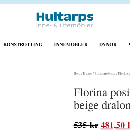
KONSTROTTING
INNEMÖBLER
DYNOR
Hem
/
Dynor
/
Positionsdynor
/ Florina 
Florina pos
beige dralo
Det
535
kr
481,50