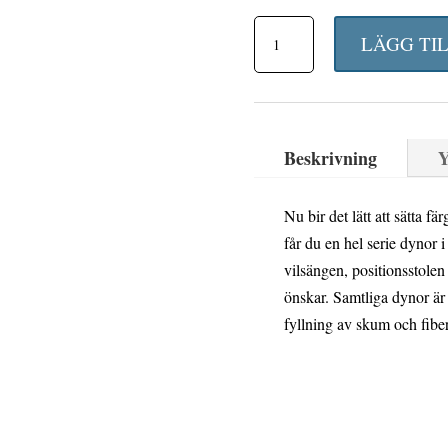
ursprun
Florina
priset
LÄGG TI
positionsstolsdyna
var:
beige
535 kr.
dralon
Beskrivning
Y
mängd
Nu bir det lätt att sätta f
får du en hel serie dynor 
vilsängen, positionsstolen
önskar. Samtliga dynor är
fyllning av skum och fiber