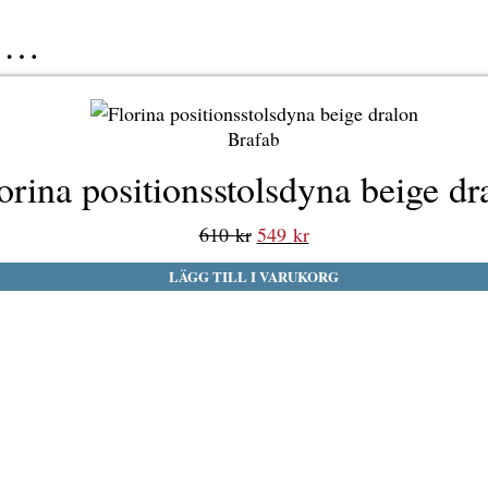
r …
Brafab
orina positionsstolsdyna beige dr
Det
Det
610
kr
549
kr
ursprungliga
nuvarande
LÄGG TILL I VARUKORG
priset
priset
var:
är:
610 kr.
549 kr.