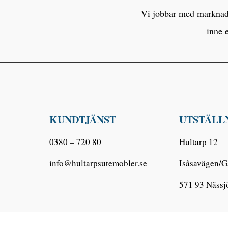
Vi jobbar med marknaden
inne 
KUNDTJÄNST
UTSTÄLL
0380 – 720 80
Hultarp 12
info@hultarpsutemobler.se
Isåsavägen/G
571 93 Nässj