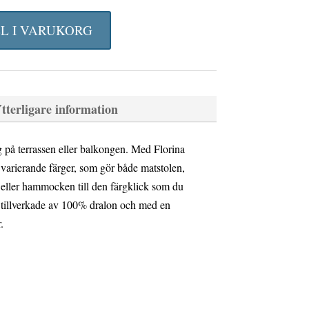
gliga
nuvarande
priset
LL I VARUKORG
är:
481,50 kr.
tterligare information
ärg på terrassen eller balkongen. Med Florina
i varierande färger, som gör både matstolen,
 eller hammocken till den färgklick som du
 tillverkade av 100% dralon och med en
.