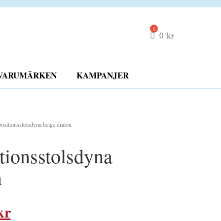
0
kr
VARUMÄRKEN
KAMPANJER
positionsstolsdyna beige dralon
itionsstolsdyna
n
Det
kr