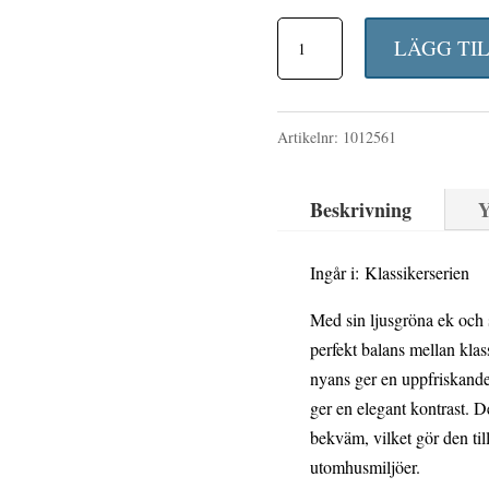
Fåtölj
LÄGG TI
A2
-
Artikelnr:
1012561
Ljusgrön
ek
Beskrivning
Y
med
svart
Ingår i: Klassikerserien
stativ
Med sin ljusgröna ek och s
mängd
perfekt balans mellan klas
nyans ger en uppfriskande
ger en elegant kontrast. D
bekväm, vilket gör den till
utomhusmiljöer.