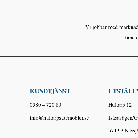
Vi jobbar med marknaden
inne 
KUNDTJÄNST
UTSTÄLL
0380 – 720 80
Hultarp 12
info@hultarpsutemobler.se
Isåsavägen/G
571 93 Nässj