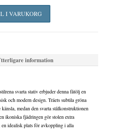
LL I VARUKORG
tterligare information
tilrena svarta stativ erbjuder denna fåtölj en
sisk och modern design. Träets subtila gröna
 känsla, medan den svarta stålkonstruktionen
en ikoniska fjädringen gör stolen extra
 en idealisk plats för avkoppling i alla