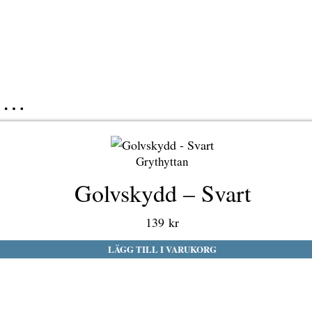
r …
Grythyttan
Golvskydd – Svart
139
kr
LÄGG TILL I VARUKORG