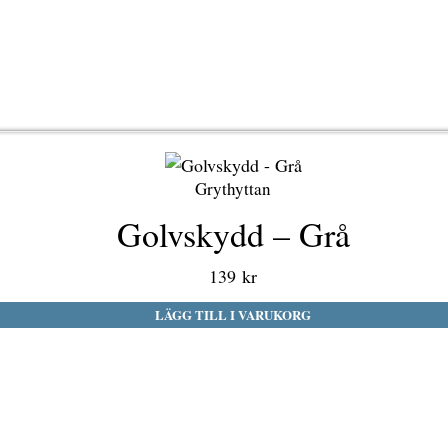
Grythyttan
Golvskydd – Grå
139
kr
LÄGG TILL I VARUKORG