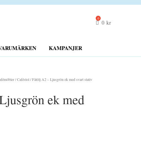
0
kr
VARUMÄRKEN
KAMPANJER
afémöbler
/
Caféstol
/ Fåtölj A2 – Ljusgrön ek med svart stativ
 Ljusgrön ek med