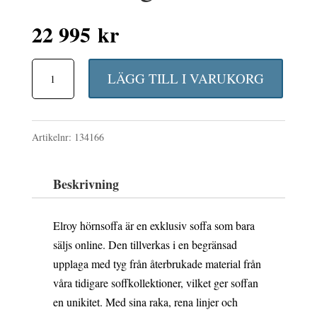
22 995
kr
Elroy
LÄGG TILL I VARUKORG
hörnsoffa
2,5+2,5-
Artikelnr:
134166
sits
öppet
Beskrivning
avslut
Höger
Elroy hörnsoffa är en exklusiv soffa som bara
mängd
säljs online. Den tillverkas i en begränsad
upplaga med tyg från återbrukade material från
våra tidigare soffkollektioner, vilket ger soffan
en unikitet. Med sina raka, rena linjer och