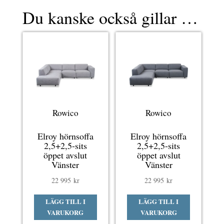
Du kanske också gillar …
Rowico
Rowico
Elroy hörnsoffa
Elroy hörnsoffa
2,5+2,5-sits
2,5+2,5-sits
öppet avslut
öppet avslut
Vänster
Vänster
22 995
kr
22 995
kr
LÄGG TILL I
LÄGG TILL I
VARUKORG
VARUKORG