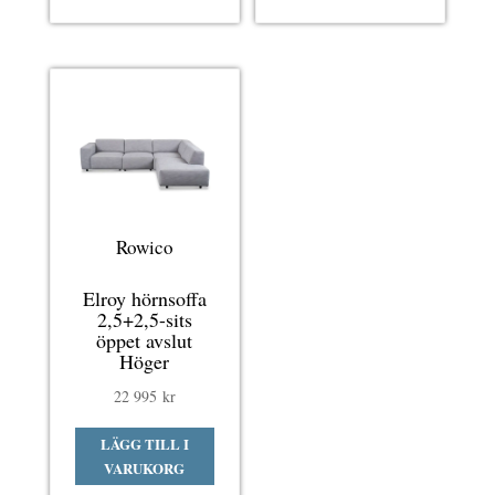
Rowico
Elroy hörnsoffa
2,5+2,5-sits
öppet avslut
Höger
22 995
kr
LÄGG TILL I
VARUKORG